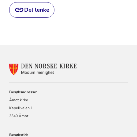
Del lenke
KONTAKTINFORMASJON
FOR
MODUM
MENIGHET
Besøksadresse:
Åmot kirke
Kapellveien 1
3340 Åmot
Besøkstid: