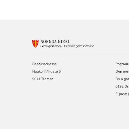
KONTAKTINF
FOR
SAMISK
KIRKERÅD
-
Besøksadresse:
Postadr
SÁMI
Haakon VII gate 5
Den nors
GIRKORÁĐĐI
9011 Tromsø
Oslo ga
-
SÁME
0192 Os
GIRKORÁDE
E-post: 
-
SAEMIEN
GÆRHKOERAE