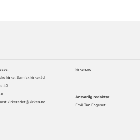
ORMASJON
esse:
kirken.no
ke kirke, Samisk kirkeråd
te 40
lo
Ansvarlig redaktør
post.kirkeradet@kirken.no
Emil Tan Engeset
RIE