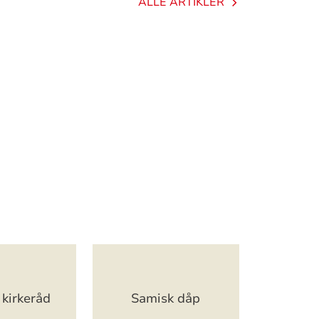
ALLE ARTIKLER
kirkeråd
Samisk dåp