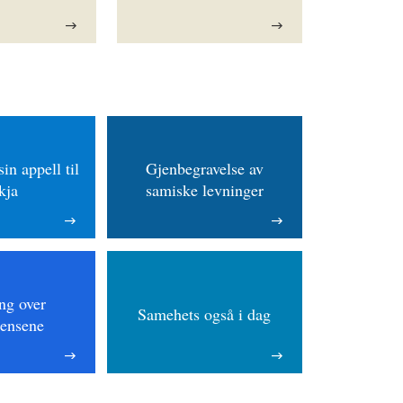
in appell til
Gjenbegravelse av
kja
samiske levninger
ng over
Samehets også i dag
rensene