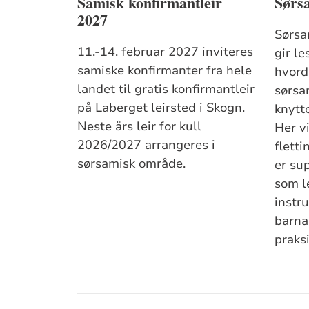
Samisk konfirmantleir
Sørsa
2027
Sørsa
11.-14. februar 2027 inviteres
gir le
samiske konfirmanter fra hele
hvord
landet til gratis konfirmantleir
sørsa
på Laberget leirsted i Skogn.
knytte
Neste års leir for kull
Her v
2026/2027 arrangeres i
fletti
sørsamisk område.
er su
som le
instru
barna
praksi