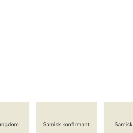
 ungdom
Samisk konfirmant
Samisk 