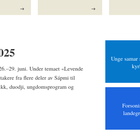
025
Unge samar s
kyr
 26.–29. juni. Under temaet «Levende
akere fra flere deler av Sápmi til
usikk, duodji, ungdomsprogram og
Forsoni
landeg