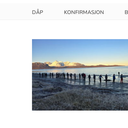
-
Hovedmeny
DÅP
KONFIRMASJON
B
Saemien
gærhkoeraerie