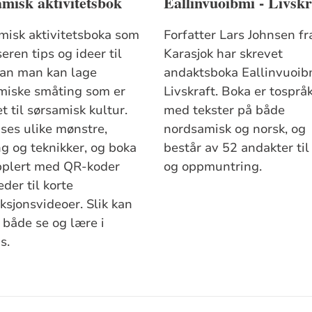
misk aktivitetsbok
Eallinvuoibmi - Livskr
misk aktivitetsboka som
Forfatter Lars Johnsen fr
seren tips og ideer til
Karasjok har skrevet
an man kan lage
andaktsboka Eallinvuoib
miske småting som er
Livskraft. Boka er tospråk
t til sørsamisk kultur.
med tekster på både
ises ulike mønstre,
nordsamisk og norsk, og
ng og teknikker, og boka
består av 52 andakter til
pplert med QR-koder
og oppmuntring.
der til korte
ksjonsvideoer. Slik kan
 både se og lære i
s.