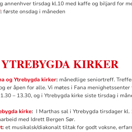
 annenhver tirsdag kl.10 med kaffe og biljard for m
f
:
første onsdag i måneden
 YTREBYGDA KIRKER
na og Ytrebygda kirker
:
månedlige seniortreff. Treff
r og er åpen for alle. Vi møtes i Fana menighetssenter 
.30 – 13.30, og i Ytrebygda kirke siste tirsdag i mån
rebygda kirke
:
I Marthas sal i Ytrebygda tirsdager kl.
arbeid med Idrett Bergen Sør.
t
:
et musikalsk/diakonalt tiltak for godt voksne, erfa