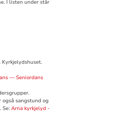
e. I listen under står
. Kyrkjelydshuset.
dans — Seniordans
dersgrupper.
r også sangstund og
. Se:
Arna kyrkjelyd -