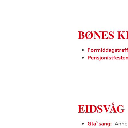
BØNES K
Formiddagstreff
Pensjonistfeste
EIDSVÅG
Gla`sang:
Annen