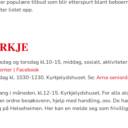
e er populære tilbud som blir etterspurt blant beboern
er listet opp.
RKJE
sdag og torsdag kl.10-15, middag, sosialt, aktiviteter
enter | Facebook
ag kl. 1030-1230. Kyrkjelydshuset. Se:
Arna senior
ng i måneden, kl.12-15. Kyrkjelydshuset. For alle al
n ordne besøksvenn, hjelp med handling, osv. De ha
på Helseheimen. Her kan en melde seg som frivillig