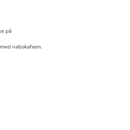
ke på
 med nabokafeen.