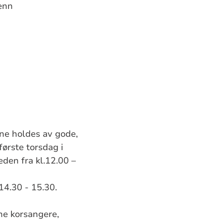
enn
ene holdes av gode,
første torsdag i
eden fra kl.12.00 –
 14.30 - 15.30.
rne korsangere,