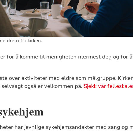
eldretreff i kirken.
der for å komme til menigheten nærmest deg og for å
liste over aktiviteter med eldre som målgruppe. Kirke
re selvsagt også er velkommen på.
Sjekk vår felleskale
 sykehjem
eter har jevnlige sykehjemsandakter med sang og m