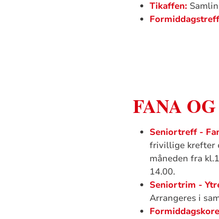
Tikaffen:
Samling
Formiddagstref
FANA OG
Seniortreff - Fa
frivillige krefte
måneden fra kl.11
14.00.
Seniortrim - Yt
Arrangeres i sam
Formiddagskore