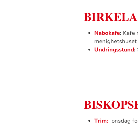
BIRKELA
Nabokafe
:
Kafe m
menighetshuset 
Undringsstund
:
BISKOPS
Trim:
onsdag fo