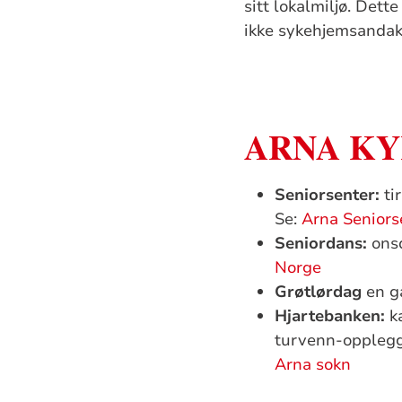
sitt lokalmiljø. Dett
ikke sykehjemsandakt
ARNA KY
Seniorsenter:
tir
Se:
Arna Seniors
Seniordans:
onsd
Norge
Grøtlørdag
en ga
Hjartebanken:
ka
turvenn-opplegg 
Arna sokn