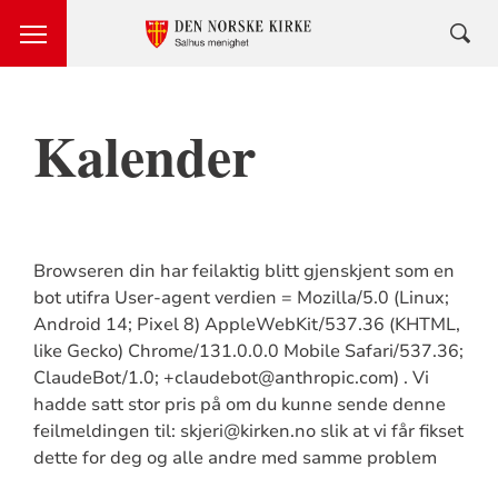
Kalender
Browseren din har feilaktig blitt gjenskjent som en
bot utifra User-agent verdien = Mozilla/5.0 (Linux;
Android 14; Pixel 8) AppleWebKit/537.36 (KHTML,
like Gecko) Chrome/131.0.0.0 Mobile Safari/537.36;
ClaudeBot/1.0; +claudebot@anthropic.com) . Vi
hadde satt stor pris på om du kunne sende denne
feilmeldingen til: skjeri@kirken.no slik at vi får fikset
dette for deg og alle andre med samme problem