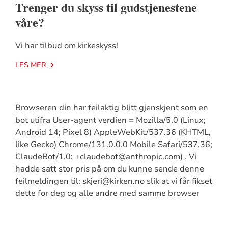
Trenger du skyss til gudstjenestene
våre?
Vi har tilbud om kirkeskyss!
LES MER
Browseren din har feilaktig blitt gjenskjent som en
bot utifra User-agent verdien = Mozilla/5.0 (Linux;
Android 14; Pixel 8) AppleWebKit/537.36 (KHTML,
like Gecko) Chrome/131.0.0.0 Mobile Safari/537.36;
ClaudeBot/1.0; +claudebot@anthropic.com) . Vi
hadde satt stor pris på om du kunne sende denne
feilmeldingen til: skjeri@kirken.no slik at vi får fikset
dette for deg og alle andre med samme browser