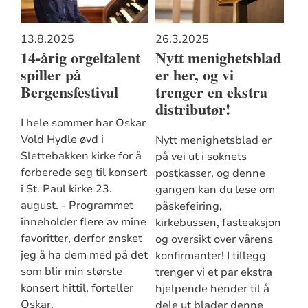
13.8.2025
26.3.2025
14-årig orgeltalent
Nytt menighetsblad
spiller på
er her, og vi
Bergensfestival
trenger en ekstra
distributør!
I hele sommer har Oskar
Vold Hydle øvd i
Nytt menighetsblad er
Slettebakken kirke for å
på vei ut i soknets
forberede seg til konsert
postkasser, og denne
i St. Paul kirke 23.
gangen kan du lese om
august. - Programmet
påskefeiring,
inneholder flere av mine
kirkebussen, fasteaksjon
favoritter, derfor ønsket
og oversikt over vårens
jeg å ha dem med på det
konfirmanter! I tillegg
som blir min største
trenger vi et par ekstra
konsert hittil, forteller
hjelpende hender til å
Oskar.
dele ut blader denne