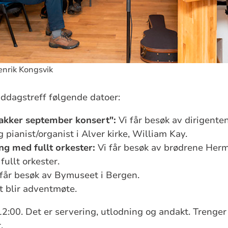
Henrik Kongsvik
ddagstreff følgende datoer:
akker september konsert":
Vi får besøk av dirigente
g pianist/organist i Alver kirke, William Kay.
ng med fullt orkester:
Vi får besøk av brødrene Herm
fullt orkester.
får besøk av Bymuseet i Bergen.
 blir adventmøte.
. 12:00. Det er servering, utlodning og andakt. Trenger
.