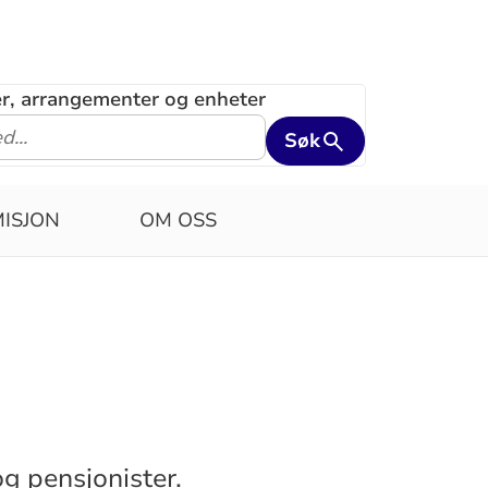
ler, arrangementer og enheter
Søk
MISJON
OM OSS
g pensjonister.