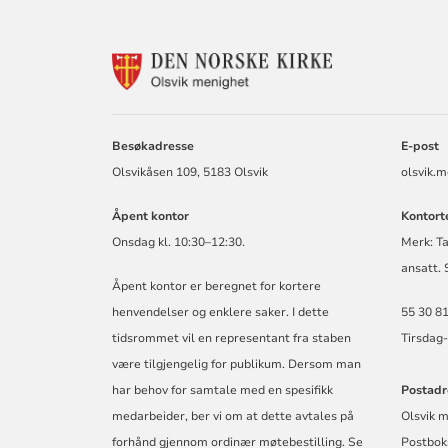
KONTAKTINF
FOR
OLSVIK
MENIGHET
Besøkadresse
E-post
Olsvikåsen 109, 5183 Olsvik
olsvik.
Åpent kontor
Kontort
Onsdag kl. 10:30–12:30.
Merk: Ta
ansatt.
Åpent kontor er beregnet for kortere
henvendelser og enklere saker. I dette
55 30 81
tidsrommet vil en representant fra staben
Tirsdag-
være tilgjengelig for publikum. Dersom man
har behov for samtale med en spesifikk
Postadr
medarbeider, ber vi om at dette avtales på
Olsvik 
forhånd gjennom ordinær møtebestilling. Se
Postbok