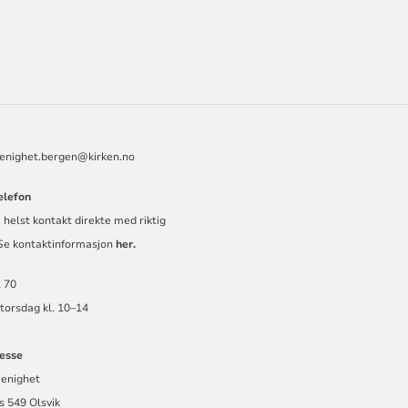
ORMASJON
menighet.bergen@kirken.no
elefon
 helst kontakt direkte med riktig
 Se kontaktinformasjon
her.
 70
torsdag kl. 10–14
esse
menighet
s 549 Olsvik