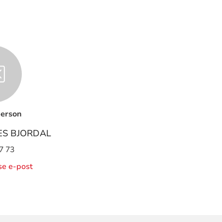
erson
ES BJORDAL
7 73
ise e-post