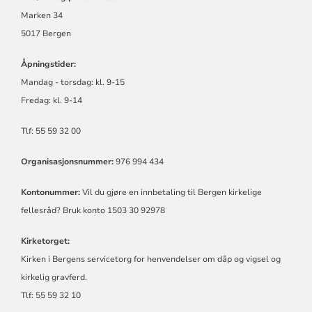
Marken 34
5017 Bergen
Åpningstider:
Mandag - torsdag:
kl.
9-15
Fredag:
kl.
9-14
Tlf: 55 59 32 00
Organisasjonsnummer:
976 994 434
Kontonummer:
Vil du gjøre en innbetaling til Bergen kirkelige
fellesråd? Bruk konto 1503 30 92978
Kirketorget:
Kirken i Bergens servicetorg for henvendelser om dåp og vigsel og
kirkelig gravferd.
Tlf: 55 59 32 10