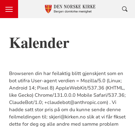
Kalender
Browseren din har feilaktig blitt gjenskjent som en
bot utifra User-agent verdien = Mozilla/5.0 (Linux;
Android 14; Pixel 8) AppleWebKit/537.36 (KHTML,
like Gecko) Chrome/131.0.0.0 Mobile Safari/537.36;
ClaudeBot/1.0; +claudebot@anthropic.com) . Vi
hadde satt stor pris på om du kunne sende denne
feilmeldingen til: skjeri@kirken.no slik at vi får fikset
dette for deg og alle andre med samme problem