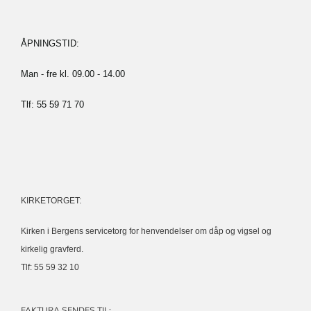
ÅPNINGSTID:
Man - fre kl. 09.00 - 14.00
Tlf: 55 59 71 70
KIRKETORGET:
Kirken i Bergens servicetorg for henvendelser om dåp og vigsel og
kirkelig gravferd.
Tlf: 55 59 32 10
FAKTURA SENDES TIL: