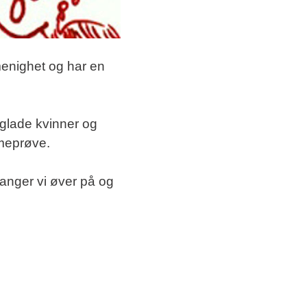
 menighet og har en
gglade kvinner og
meprøve.
sanger vi øver på og