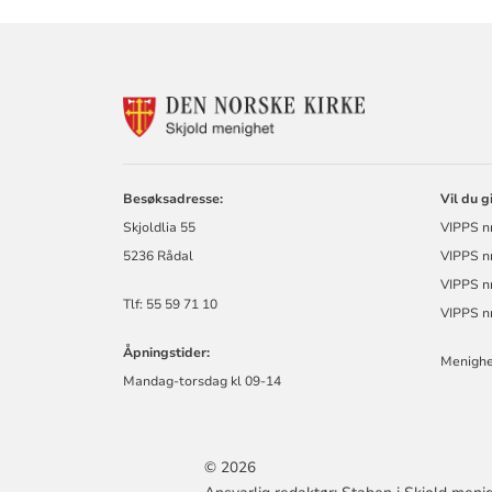
KONTAKTINF
FOR
SKJOLD
MENIGHET
Besøksadresse:
Vil du g
Skjoldlia 55
VIPPS n
5236 Rådal
VIPPS nr
VIPPS n
Tlf: 55 59 71 10
VIPPS n
Åpningstider:
Menighe
Mandag-torsdag kl 09-14
© 2026