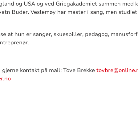
ngland og USA og ved Griegakademiet sammen med ka
atn Buder. Veslemøy har master i sang, men studiet 
ese at hun er sanger, skuespiller, pedagog, manusforf
entreprenør.
ta gjerne kontakt på mail: Tove Brekke
tovbre@online.
r.no