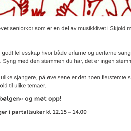
 drevet seniorkor som er en del av musikklivet i Skjold
r godt fellesskap hvor både erfarne og uerfarne san
 Syng med den stemmen du har, det er ingen stem
 ulike sjangere, på øvelsene er det noen flerstemte 
rhold til ulike temaer.
rbølgen» og møt opp!
er i partallsuker kl 12.15 – 14.00