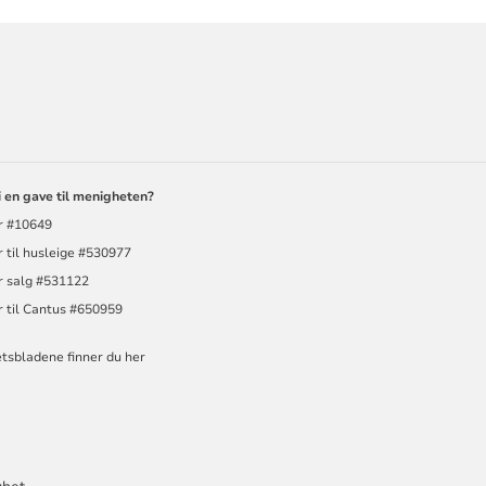
ORMASJON
i en gave til menigheten?
r #10649
 til husleige #530977
r salg #531122
r til Cantus #650959
tsbladene finner du her