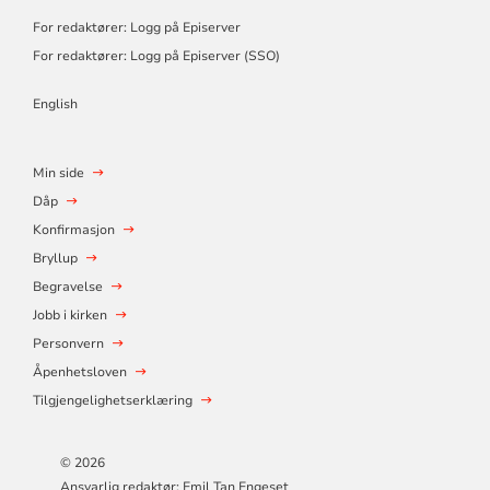
For redaktører: Logg på Episerver
For redaktører: Logg på Episerver (SSO)
English
Min side
Dåp
Konfirmasjon
Bryllup
Begravelse
Jobb i kirken
Personvern
Åpenhetsloven
Tilgjengelighetserklæring
© 2026
Ansvarlig redaktør: Emil Tan Engeset