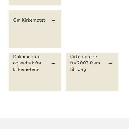
Om Kirkemøtet
Dokumenter
Kirkemøtene
og vedtak fra
fra 2003 frem
kirkemøtene
til i dag