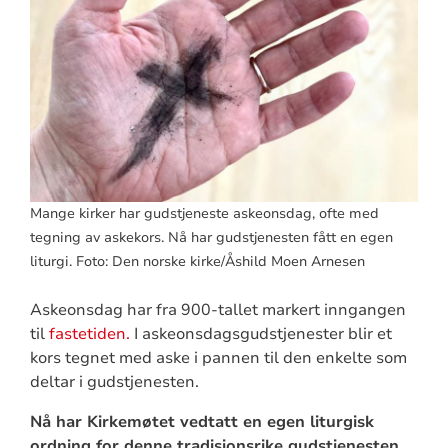
Mange kirker har gudstjeneste askeonsdag, ofte med
tegning av askekors. Nå har gudstjenesten fått en egen
liturgi. Foto: Den norske kirke/Åshild Moen Arnesen
Askeonsdag har fra 900-tallet markert inngangen
til
fastetiden.
I askeonsdagsgudstjenester blir et
kors tegnet med aske i pannen til den enkelte som
deltar i gudstjenesten.
Nå har Kirkemøtet vedtatt en egen liturgisk
ordning for denne tradisjonsrike gudstjenesten.