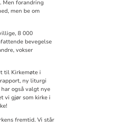
le. Men forandring
 ned, men be om
illige, 8 000
omfattende bevegelse
ndre, vokser
 til Kirkemøte i
apport, ny liturgi
 har også valgt nye
 vi gjør som kirke i
rke!
kens fremtid. Vi står