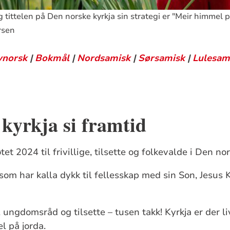
 tittelen på Den norske kyrkja sin strategi er "Meir himmel p
rsen
ynorsk
|
Bokmål
|
Nordsamisk
|
Sørsamisk
|
Lulesam
kyrkja si framtid
et 2024 til frivillige, tilsette og folkevalde i Den no
som har kalla dykk til fellesskap med sin Son, Jesus K
e, ungdomsråd og tilsette – tusen takk! Kyrkja er der l
l på jorda.