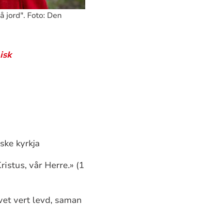
å jord". Foto: Den
isk
rske kyrkja
ristus, vår Herre.» (1
ivet vert levd, saman