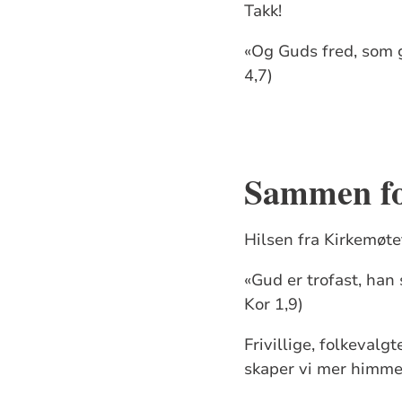
Takk!
«Og Guds fred, som gå
4,7)
Sammen fo
Hilsen fra Kirkemøtet
«Gud er trofast, han 
Kor 1,9)
Frivillige, folkeval
skaper vi mer himmel