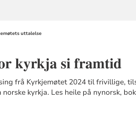
kemøtets uttalelse
r kyrkja si framtid
ing frå Kyrkjemøtet 2024 til frivillige, ti
 norske kyrkja. Les heile på nynorsk, bok
.