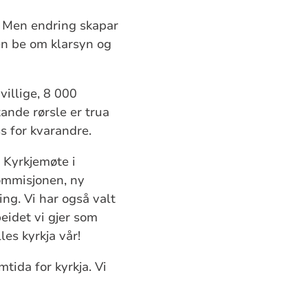
le. Men endring skapar
men be om klarsyn og
villige, 8 000
tande rørsle er trua
s for kvarandre.
l Kyrkjemøte i
ommisjonen, ny
ng. Vi har også valt
beidet vi gjer som
les kyrkja vår!
ida for kyrkja. Vi