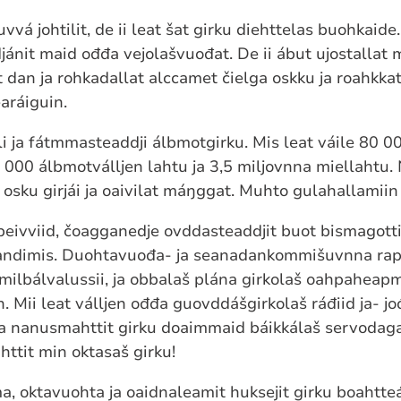
vá johtilit, de ii leat šat girku diehttelas buohkaide
nit maid ođđa vejolašvuođat. De ii ábut ujostallat 
t dan ja rohkadallat alccamet čielga oskku ja roahkka
earáiguin.
li ja fátmmasteaddji álbmotgirku. Mis leat váile 80 0
2 000 álbmotválljen lahtu ja 3,5 miljovnna miellahtu.
osku girjái ja oaivilat máŋggat. Muhto gulahallamiin 
ivviid, čoagganedje ovddasteaddjit buot bismagottii
oandimis. Duohtavuođa- ja seanadankommišuvnna rapor
ilbálvalussii, ja obbalaš plána girkolaš oahpaheapm
 Mii leat válljen ođđa guovddášgirkolaš ráđiid ja- jo
ja nanusmahttit girku doaimmaid báikkálaš servodagai
ttit min oktasaš girku!
, oktavuohta ja oaidnaleamit huksejit girku boahtteá