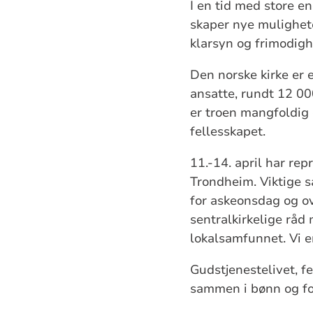
I en tid med store en
skaper nye mulighete
klarsyn og frimodighe
Den norske kirke er e
ansatte, rundt 12 00
er troen mangfoldig
fellesskapet.
11.-14. april har re
Trondheim. Viktige s
for askeonsdag og ov
sentralkirkelige råd 
lokalsamfunnet. Vi er
Gudstjenestelivet, f
sammen i bønn og f