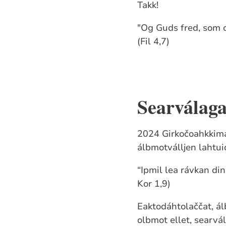
Takk!
"Og Guds fred, som ov
(Fil 4,7)
Searválaga
2024 Girkočoahkkima
álbmotválljen lahtui
“Ipmil lea rávkan din
Kor 1,9)
Eaktodáhtolaččat, álb
olbmot ellet, searv