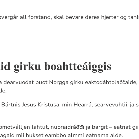
ergår all forstand, skal bevare deres hjerter og tanke
id
girku boahtteáig
gis
 dearvuođat buot Norgga girku eaktodáhtolaččaide, b
de.
 Bártnis Jesus Kristusa, min Hearrá, searvevuhtii, ja s
motválljen lahtut, nuoraidráđđi ja bargit – eatnat gii
álagaid mii hukset eambbo almmi eatnama alde.