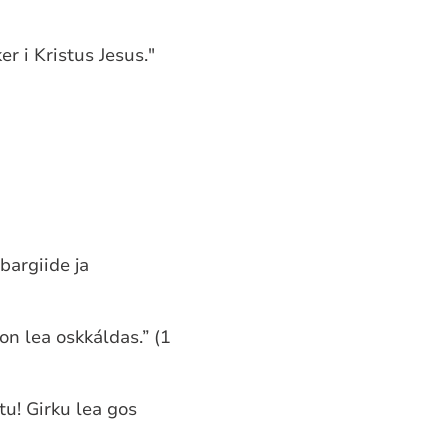
r i Kristus Jesus."
argiide ja
on lea oskkáldas.” (1
tu! Girku lea gos