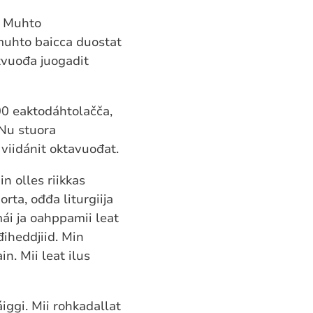
. Muhto
muhto baicca duostat
tvuođa juogadit
00 eaktodáhtolačča,
 Nu stuora
viidánit oktavuođat.
n olles riikkas
ta, ođđa liturgiija
ái ja oahppamii leat
điheddjiid. Min
n. Mii leat ilus
iggi. Mii rohkadallat