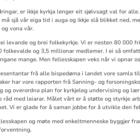
dringar, er ikkje kyrkja lenger eit sjølvsagt val for al
må sjå vår eiga tid i auga og ikkje slå blikket ned, 
a og vona vår.
ei levande og brei folkekyrkje. Vi er nesten 80 000 fri
0 folkevalde og 3,5 millionar medlemer. I ei så omfat
ngane mange. Men fellesskapen veks når vi opnar os
resentantar frå alle bispedøma i landet vore samla ti
aker har vore rapporten frå Sanning- og forsoningsk
ag og overordna plan for kyrkjeleg undervising og læri
 råd med leiarar. Målet vårt er å støtte og styrkje ar
et. Vi er glade for å saman jobbe for å utvikle den fel
llesskapen og møte med enkeltmenneske byggjer framt
 forventning.