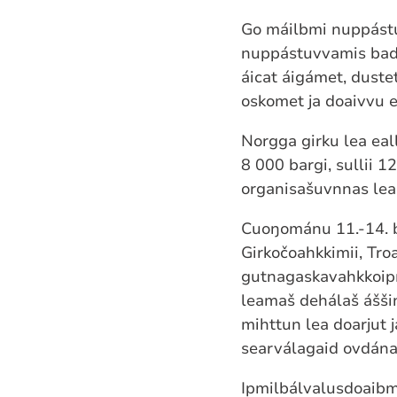
Go máilbmi nuppástuv
nuppástuvvamis badjá
áicat áigámet, duste
oskomet ja doaivvu 
Norgga girku lea eal
8 000 bargi, sullii 1
organisašuvnnas lea 
Cuoŋománu 11.-14. be
Girkočoahkkimii, Tr
gutnagaskavahkkoipm
leamaš dehálaš áššin.
mihttun lea doarjut 
searválagaid ovdánah
Ipmilbálvalusdoaibma