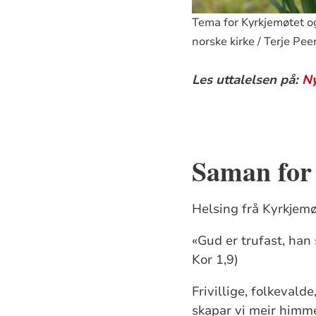
Tema for Kyrkjemøtet og
norske kirke / Terje Pee
Les uttalelsen på:
N
Saman for 
Helsing frå Kyrkjemøt
«Gud er trufast, han 
Kor 1,9)
Frivillige, folkevald
skapar vi meir himme