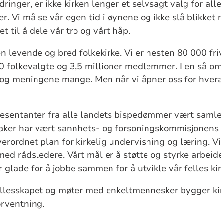
dringer, er ikke kirken lenger et selvsagt valg for al
r. Vi må se vår egen tid i øynene og ikke slå blikket
t til å dele vår tro og vårt håp.
n levende og bred folkekirke. Vi er nesten 80 000 friv
0 folkevalgte og 3,5 millioner medlemmer. I en så 
 og meningene mange. Men når vi åpner oss for hvera
presentanter fra alle landets bispedømmer vært samlet
aker har vært sannhets- og forsoningskommisjonens r
erordnet plan for kirkelig undervisning og læring. Vi
med rådsledere. Vårt mål er å støtte og styrke arbeidet
 glade for å jobbe sammen for å utvikle vår felles ki
ellesskapet og møter med enkeltmennesker bygger kir
orventning.