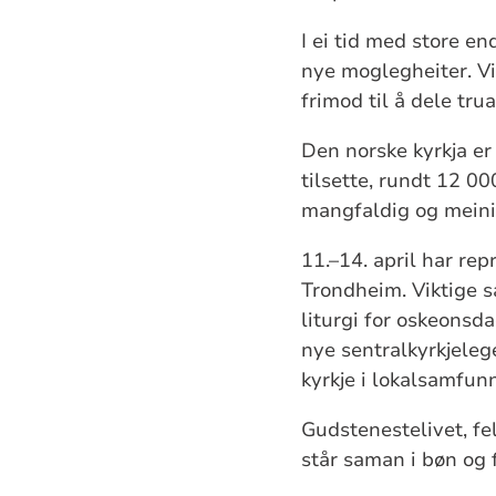
I ei tid med store en
nye moglegheiter. Vi 
frimod til å dele tru
Den norske kyrkja er 
tilsette, rundt 12 00
mangfaldig og meini
11.–14. april har rep
Trondheim. Viktige s
liturgi for oskeonsd
nye sentralkyrkjelege
kyrkje i lokalsamfunn
Gudstenestelivet, fe
står saman i bøn og