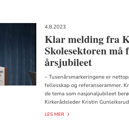
num
enum
4.8.2023
num
Klar melding fra K
Skolesektoren må f
årsjubileet
– Tusenårsmarkeringene er nettop
fellesskap og referanserammer. K
de tema som nasjonaljubileet berør
Kirkerådsleder Kristin Gunleiksru
LES MER