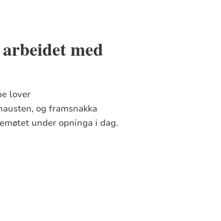
 arbeidet med
pe lover
 hausten, og framsnakka
kjemøtet under opninga i dag.