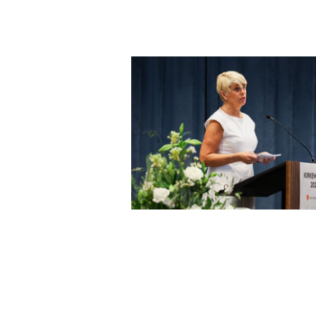
Andre ple
Første pl
Andre ple