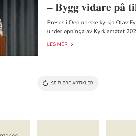
– Bygg vidare på til
Preses i Den norske kyrkja Olav Fyks
under opninga av Kyrkjemøtet 2023
LES MER
SE FLERE ARTIKLER
nter og