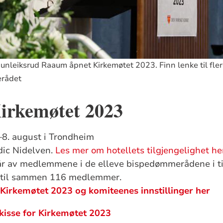
Gunleiksrud Raaum åpnet Kirkemøtet 2023. Finn lenke til fler
erådet
irkemøtet 2023
–8. august i Trondheim
dic Nidelven.
Les mer om hotellets tilgjengelighet he
r av medlemmene i de elleve bispedømmerådene i til
, til sammen 116 medlemmer.
 Kirkemøtet 2023 og komiteenes innstillinger her
kisse for Kirkemøtet 2023