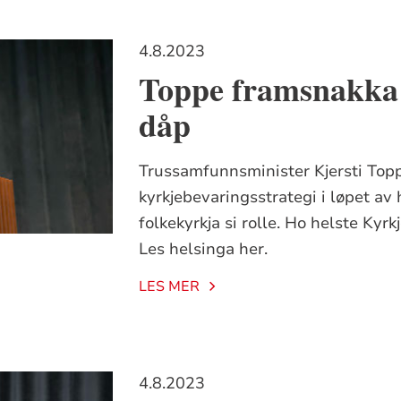
4.8.2023
Toppe framsnakka
dåp
Trussamfunnsminister Kjersti Top
kyrkjebevaringsstrategi i løpet av
folkekyrkja si rolle. Ho helste Kyr
Les helsinga her.
LES MER
4.8.2023