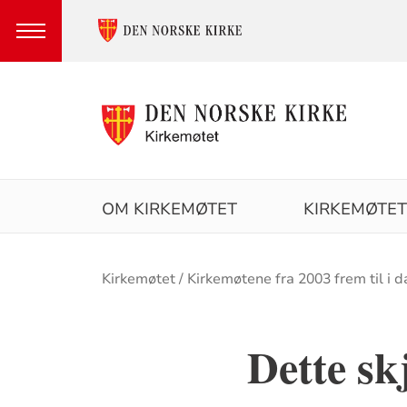
Hovedmeny
OM KIRKEMØTET
KIRKEMØTET
Brødsmulesti
Kirkemøtet
Kirkemøtene fra 2003 frem til i 
Dette sk