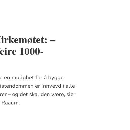
irkemøtet: –
eire 1000-
p en mulighet for å bygge
ristendommen er innvevd i alle
er – og det skal den være, sier
d Raaum.