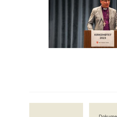
Artikkelsnarveger
Dokume