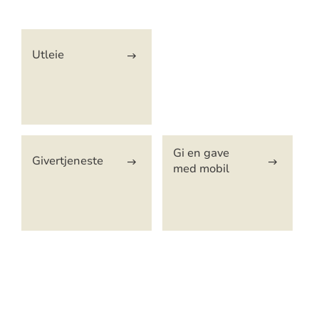
Artikkelsnarveger
Utleie
Gi en gave
Givertjeneste
med mobil
Artikkelsnarveger