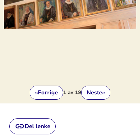
«
Forrige
Neste
»
1
av 19
Del lenke