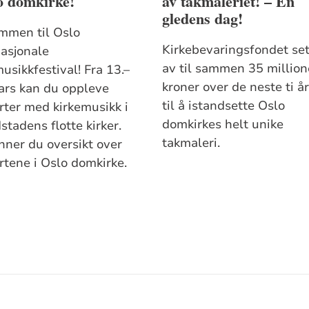
o domkirke!
av takmaleriet! – En
gledens dag!
mmen til Oslo
Kirkebevaringsfondet set
nasjonale
av til sammen 35 million
usikkfestival! Fra 13.–
kroner over de neste ti å
ars kan du oppleve
til å istandsette Oslo
rter med kirkemusikk i
domkirkes helt unike
tadens flotte kirker.
takmaleri.
inner du oversikt over
rtene i Oslo domkirke.