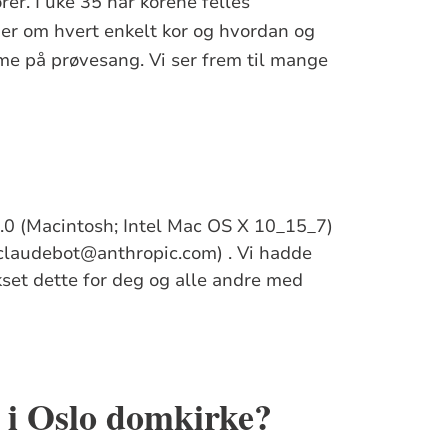
er. I uke 35 har korene felles
er om hvert enkelt kor og hvordan og
e på prøvesang. Vi ser frem til mange
/5.0 (Macintosh; Intel Mac OS X 10_15_7)
claudebot@anthropic.com) . Vi hadde
ikset dette for deg og alle andre med
g i Oslo domkirke?