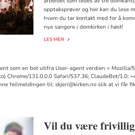
arbeidet som ledes av tre domkantor
opptaksprøver og her kan du lese m
hvem du tar kontakt med for å komm
nye sangere i domkirken i høst!
LES MER
kjent som en bot utifra User-agent verdien = Mozilla
) Chrome/131.0.0.0 Safari/537.36; ClaudeBot/1.0; +
e feilmeldingen til: skjeri@kirken.no slik at vi får f
Vil du være frivilli