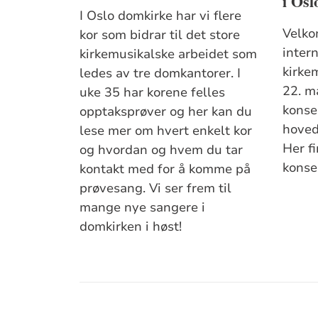
i Osl
I Oslo domkirke har vi flere
Velko
kor som bidrar til det store
inter
kirkemusikalske arbeidet som
kirkem
ledes av tre domkantorer. I
22. m
uke 35 har korene felles
konse
opptaksprøver og her kan du
hoveds
lese mer om hvert enkelt kor
Her f
og hvordan og hvem du tar
konse
kontakt med for å komme på
prøvesang. Vi ser frem til
mange nye sangere i
domkirken i høst!