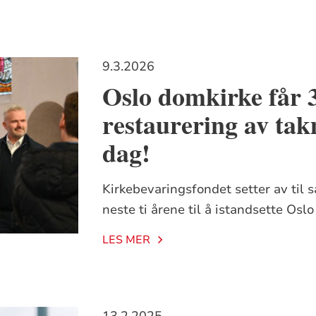
9.3.2026
Oslo domkirke får 3
restaurering av tak
dag!
Kirkebevaringsfondet setter av til
neste ti årene til å istandsette Osl
LES MER
13.2.2025