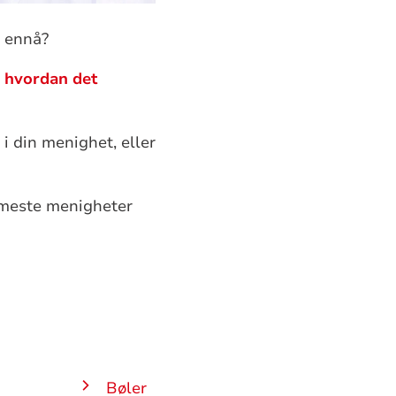
r ennå?
g hvordan det
i din menighet, eller
ærmeste menigheter
Bøler