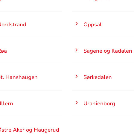
Nordstrand
Oppsal
Røa
Sagene og Iladalen
St. Hanshaugen
Sørkedalen
llern
Uranienborg
Østre Aker og Haugerud