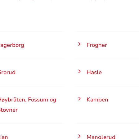
Fagerborg
Frogner
Grorud
Hasle
Høybråten, Fossum og
Kampen
Stovner
jan
Manglerud