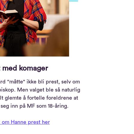
t med komager
d "måtte" ikke bli prest, selv om
biskop. Men valget ble så naturlig
t glemte å fortelle foreldrene at
 seg inn på MF som 18-åring.
 om Hanne prest her