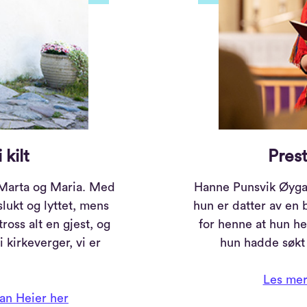
 kilt
Pres
 Marta og Maria. Med
Hanne Punsvik Øygar
lukt og lyttet, mens
hun er datter av en 
ross alt en gjest, og
for henne at hun hel
i kirkeverger, vi er
hun hadde søkt
Les mer
an Heier her