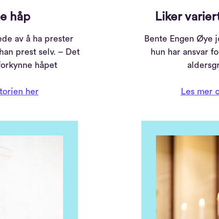
ne håp
Liker varie
de av å ha prester
Bente Engen Øye jo
han prest selv. – Det
hun har ansvar fo
 forkynne håpet
aldersg
torien her
Les mer o