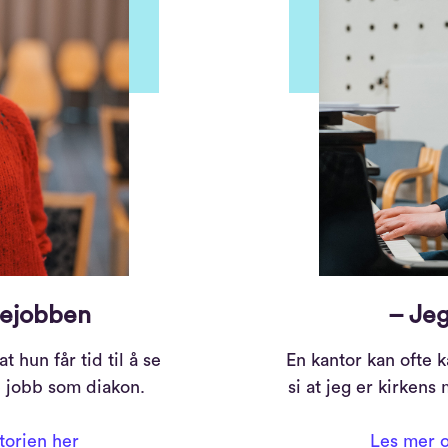
mejobben
– Jeg
 hun får tid til å se
En kantor kan ofte k
ye jobb som diakon.
si at jeg er kirkens
torien her
Les mer o