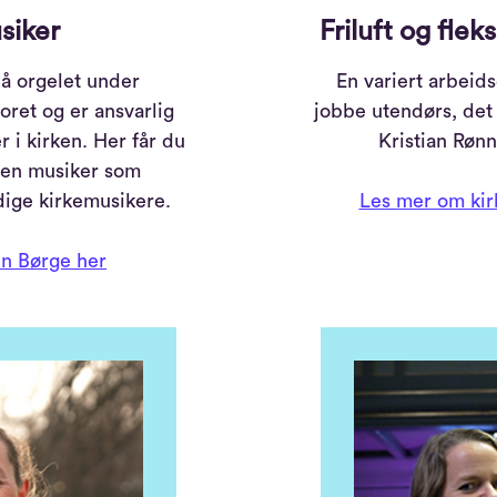
siker
Friluft og flek
på orgelet under
En variert arbeids
ret og er ansvarlig
jobbe utendørs, det
 i kirken. Her får du
Kristian Rønn
 en musiker som
dige kirkemusikere.
Les mer om kir
n Børge her