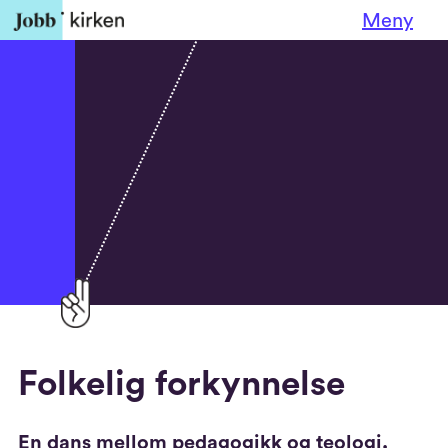
Meny
Folkelig forkynnelse
En dans mellom pedagogikk og teologi.