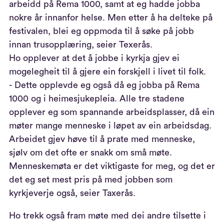
arbeidd på Rema 1000, samt at eg hadde jobba
nokre år innanfor helse. Men etter å ha delteke på
festivalen, blei eg oppmoda til å søke på jobb
innan trusopplæring, seier Texerås.
Ho opplever at det å jobbe i kyrkja gjev ei
mogelegheit til å gjere ein forskjell i livet til folk.
- Dette opplevde eg også då eg jobba på Rema
1000 og i heimesjukepleia. Alle tre stadene
opplever eg som spannande arbeidsplasser, då ein
møter mange menneske i løpet av ein arbeidsdag.
Arbeidet gjev høve til å prate med menneske,
sjølv om det ofte er snakk om små møte.
Menneskemøta er det viktigaste for meg, og det er
det eg set mest pris på med jobben som
kyrkjeverje også, seier Taxerås.
Ho trekk også fram møte med dei andre tilsette i