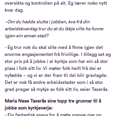
oversikta og kontrollen på alt. Eg lærer noko nytt
kvar dag.
- Om du hadde slutta i jobben, kva frå din
arbeidskvardag trur du at du ikkje ville ha funne
igjen ein annan stad?
- Eg trur nok du skal slite med å finne igjen det
enorme engasjementet frå frivillige. I tillegg set eg
stor pris på å jobbe i ei kyrkje som har ein så stor
plass i folk sitt liv. Vi møter folk heilt frå dei er
nyfødde – og vi er der fram til dei blir gravlagde.
Det er nok få andre arbeidsstader som i så stor
grad pregar så mykje av folk sitt liv, seier Taxerås.
Maria Nese Taxerås sine
topp tre grunnar til å
jobbe som kyrkjeverje:
- Ein fantastisk arena for å møte mange nye og