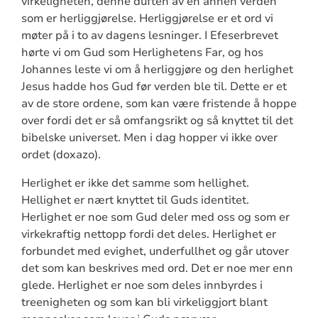
virkeligheten, denne duften av en annen verden
som er herliggjørelse. Herliggjørelse er et ord vi
møter på i to av dagens lesninger. I Efeserbrevet
hørte vi om Gud som Herlighetens Far, og hos
Johannes leste vi om å herliggjøre og den herlighet
Jesus hadde hos Gud før verden ble til. Dette er et
av de store ordene, som kan være fristende å hoppe
over fordi det er så omfangsrikt og så knyttet til det
bibelske universet. Men i dag hopper vi ikke over
ordet (doxazo).
Herlighet er ikke det samme som hellighet.
Hellighet er nært knyttet til Guds identitet.
Herlighet er noe som Gud deler med oss og som er
virkekraftig nettopp fordi det deles. Herlighet er
forbundet med evighet, underfullhet og går utover
det som kan beskrives med ord. Det er noe mer enn
glede. Herlighet er noe som deles innbyrdes i
treenigheten og som kan bli virkeliggjort blant