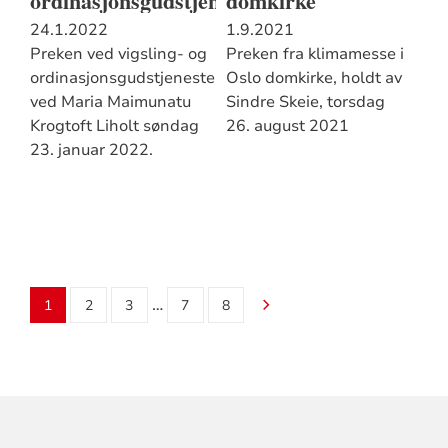
ordinasjonsgudstjeneste
domkirke
24.1.2022
1.9.2021
Preken ved vigsling- og
Preken fra klimamesse i
ordinasjonsgudstjeneste
Oslo domkirke, holdt av
ved Maria Maimunatu
Sindre Skeie, torsdag
Krogtoft Liholt søndag
26. august 2021
23. januar 2022.
…
1
2
3
7
8