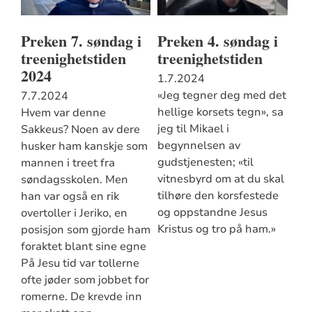
Preken 7. søndag i
Preken 4. søndag i
treenighetstiden
treenighetstiden
2024
1.7.2024
«Jeg tegner deg med det
7.7.2024
hellige korsets tegn», sa
Hvem var denne
jeg til Mikael i
Sakkeus? Noen av dere
begynnelsen av
husker ham kanskje som
gudstjenesten; «til
mannen i treet fra
vitnesbyrd om at du skal
søndagsskolen. Men
tilhøre den korsfestede
han var også en rik
og oppstandne Jesus
overtoller i Jeriko, en
Kristus og tro på ham.»
posisjon som gjorde ham
foraktet blant sine egne
På Jesu tid var tollerne
ofte jøder som jobbet for
romerne. De krevde inn