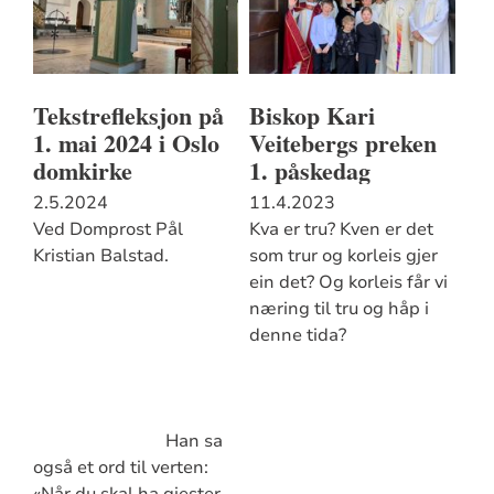
Tekstrefleksjon på
Biskop Kari
1. mai 2024 i Oslo
Veitebergs preken
domkirke
1. påskedag
2.5.2024
11.4.2023
Ved Domprost Pål
Kva er tru? Kven er det
Kristian Balstad.
som trur og korleis gjer
ein det? Og korleis får vi
næring til tru og håp i
denne tida?
Han sa
også et ord til verten:
«Når du skal ha gjester