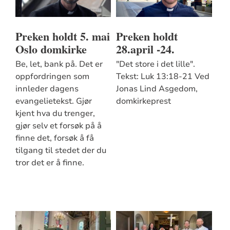
Preken holdt 5. mai
Preken holdt
Oslo domkirke
28.april -24.
Be, let, bank på. Det er
"Det store i det lille".
oppfordringen som
Tekst: Luk 13:18-21 Ved
innleder dagens
Jonas Lind Asgedom,
evangelietekst. Gjør
domkirkeprest
kjent hva du trenger,
gjør selv et forsøk på å
finne det, forsøk å få
tilgang til stedet der du
tror det er å finne.