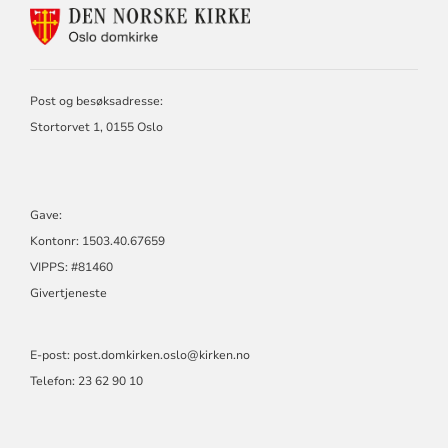
KONTAKTINFORMASJON
FOR
OSLO
DOMKIRKE
Post og besøksadresse:
Stortorvet 1, 0155 Oslo
Gave:
Kontonr: 1503.40.67659
VIPPS: #81460
Givertjeneste
E-post:
post.domkirken.oslo@kirken.no
Telefon: 23 62 90 10