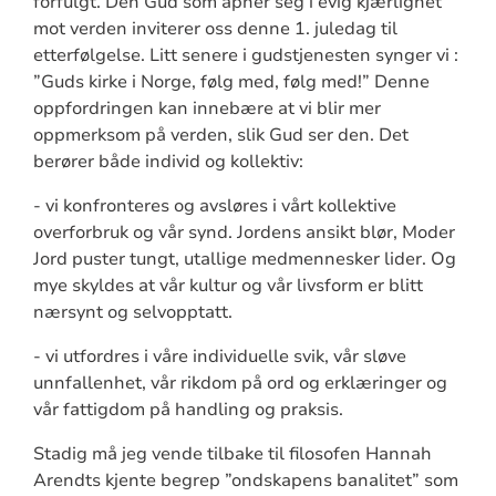
forfulgt. Den Gud som åpner seg i evig kjærlighet
mot verden inviterer oss denne 1. juledag til
etterfølgelse. Litt senere i gudstjenesten synger vi :
”Guds kirke i Norge, følg med, følg med!” Denne
oppfordringen kan innebære at vi blir mer
oppmerksom på verden, slik Gud ser den. Det
berører både individ og kollektiv:
- vi konfronteres og avsløres i vårt kollektive
overforbruk og vår synd. Jordens ansikt blør, Moder
Jord puster tungt, utallige medmennesker lider. Og
mye skyldes at vår kultur og vår livsform er blitt
nærsynt og selvopptatt.
- vi utfordres i våre individuelle svik, vår sløve
unnfallenhet, vår rikdom på ord og erklæringer og
vår fattigdom på handling og praksis.
Stadig må jeg vende tilbake til filosofen Hannah
Arendts kjente begrep ”ondskapens banalitet” som