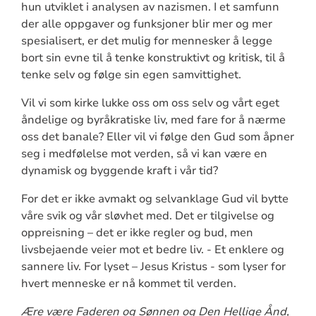
hun utviklet i analysen av nazismen. I et samfunn
der alle oppgaver og funksjoner blir mer og mer
spesialisert, er det mulig for mennesker å legge
bort sin evne til å tenke konstruktivt og kritisk, til å
tenke selv og følge sin egen samvittighet.
Vil vi som kirke lukke oss om oss selv og vårt eget
åndelige og byråkratiske liv, med fare for å nærme
oss det banale? Eller vil vi følge den Gud som åpner
seg i medfølelse mot verden, så vi kan være en
dynamisk og byggende kraft i vår tid?
For det er ikke avmakt og selvanklage Gud vil bytte
våre svik og vår sløvhet med. Det er tilgivelse og
oppreisning – det er ikke regler og bud, men
livsbejaende veier mot et bedre liv. - Et enklere og
sannere liv. For lyset – Jesus Kristus - som lyser for
hvert menneske er nå kommet til verden.
Ære være Faderen og Sønnen og Den Hellige Ånd,