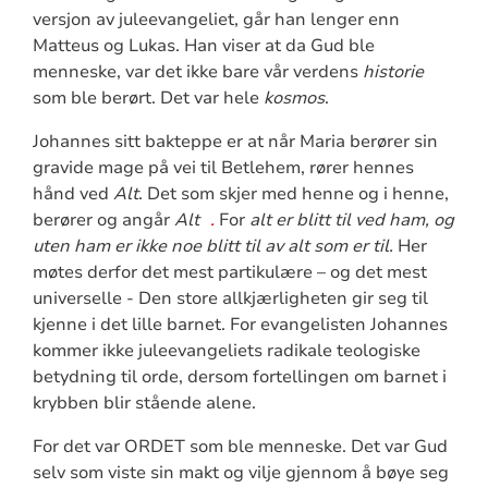
versjon av juleevangeliet, går han lenger enn
Matteus og Lukas. Han viser at da Gud ble
menneske, var det ikke bare vår verdens
historie
som ble berørt. Det var hele
kosmos
.
Johannes sitt bakteppe er at når Maria berører sin
gravide mage på vei til Betlehem, rører hennes
hånd ved
Alt
. Det som skjer med henne og i henne,
berører og angår
Alt
.
For
alt er blitt til ved ham, og
uten ham er ikke noe blitt til av alt som er til.
Her
møtes derfor det mest partikulære – og det mest
universelle - Den store allkjærligheten gir seg til
kjenne i det lille barnet. For evangelisten Johannes
kommer ikke juleevangeliets radikale teologiske
betydning til orde, dersom fortellingen om barnet i
krybben blir stående alene.
For det var ORDET som ble menneske. Det var Gud
selv som viste sin makt og vilje gjennom å bøye seg