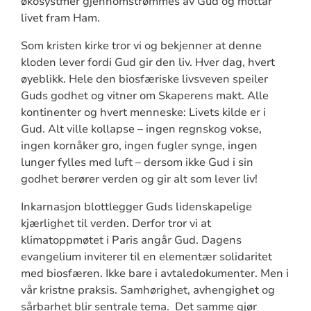
økosystmer gjennomstrømmes av Gud og mottar
livet fram Ham.
Som kristen kirke tror vi og bekjenner at denne
kloden lever fordi Gud gir den liv. Hver dag, hvert
øyeblikk. Hele den biosfæriske livsveven speiler
Guds godhet og vitner om Skaperens makt. Alle
kontinenter og hvert menneske: Livets kilde er i
Gud. Alt ville kollapse – ingen regnskog vokse,
ingen kornåker gro, ingen fugler synge, ingen
lunger fylles med luft – dersom ikke Gud i sin
godhet berører verden og gir alt som lever liv!
Inkarnasjon blottlegger Guds lidenskapelige
kjærlighet til verden. Derfor tror vi at
klimatoppmøtet i Paris angår Gud. Dagens
evangelium inviterer til en elementær solidaritet
med biosfæren. Ikke bare i avtaledokumenter. Men i
vår kristne praksis. Samhørighet, avhengighet og
sårbarhet blir sentrale tema. Det samme gjør