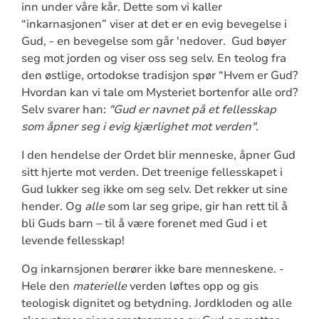
inn under våre kår. Dette som vi kaller
“inkarnasjonen” viser at det er en evig bevegelse i
Gud, - en bevegelse som går 'nedover. Gud bøyer
seg mot jorden og viser oss seg selv. En teolog fra
den østlige, ortodokse tradisjon spør “Hvem er Gud?
Hvordan kan vi tale om Mysteriet bortenfor alle ord?
Selv svarer han:
"Gud er navnet på et fellesskap
som åpner seg i evig kjærlighet mot verden".
I den hendelse der Ordet blir menneske, åpner Gud
sitt hjerte mot verden. Det treenige fellesskapet i
Gud lukker seg ikke om seg selv. Det rekker ut sine
hender. Og
alle
som lar seg gripe, gir han rett til å
bli Guds barn – til å være forenet med Gud i et
levende fellesskap!
Og inkarnsjonen berører ikke bare menneskene. -
Hele den
materielle
verden løftes opp og gis
teologisk dignitet og betydning. Jordkloden og alle