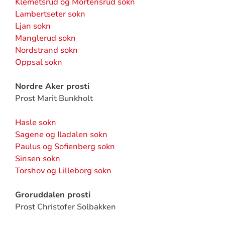
Klemetsrud og Mortensrud sokn
Lambertseter sokn
Ljan sokn
Manglerud sokn
Nordstrand sokn
Oppsal sokn
Nordre Aker prosti
Prost Marit Bunkholt
Hasle sokn
Sagene og Iladalen sokn
Paulus og Sofienberg sokn
Sinsen sokn
Torshov og Lilleborg sokn
Groruddalen prosti
Prost Christofer Solbakken