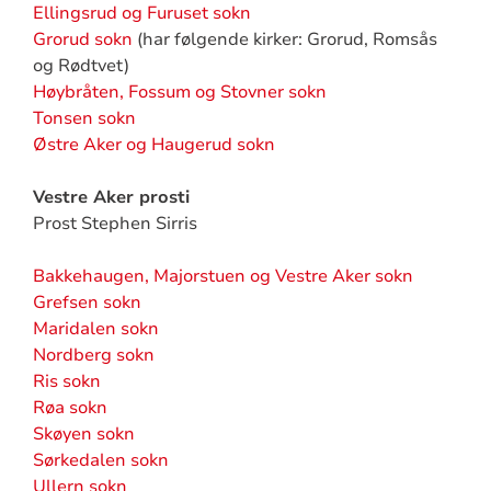
Ellingsrud og Furuset sokn
Grorud sokn
(har følgende kirker: Grorud, Romsås
og Rødtvet)
Høybråten, Fossum og Stovner sokn
Tonsen sokn
Østre Aker og Haugerud sokn
Vestre Aker prosti
Prost Stephen Sirris
Bakkehaugen, Majorstuen og Vestre Aker sokn
Grefsen sokn
Maridalen sokn
Nordberg sokn
Ris sokn
Røa sokn
Skøyen sokn
Sørkedalen sokn
Ullern sokn