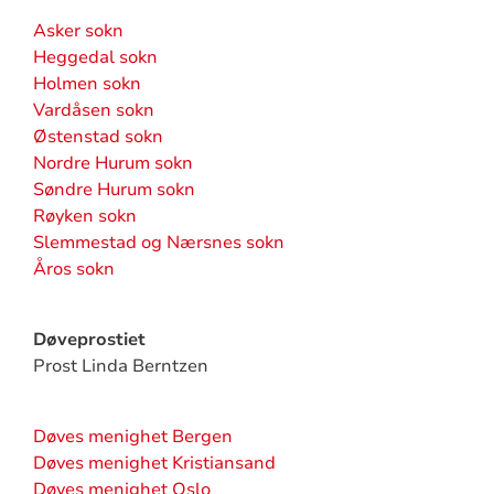
Asker sokn
Heggedal sokn
Holmen sokn
Vardåsen sokn
Østenstad sokn
Nordre Hurum sokn
Søndre Hurum sokn
Røyken sokn
Slemmestad og Nærsnes sokn
Åros sokn
Døveprostiet
Prost Linda Berntzen
Døves menighet Bergen
Døves menighet Kristiansand
Døves menighet Oslo