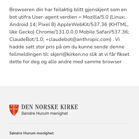
Browseren din har feilaktig blitt gjenskjent som en
bot utifra User-agent verdien = Mozilla/5.0 (Linux;
Android 14; Pixel 8) AppleWebKit/537.36 (KHTML,
like Gecko) Chrome/131.0.0.0 Mobile Safari/537.36;
ClaudeBot/1.0; +claudebot@anthropic.com) . Vi
hadde satt stor pris på om du kunne sende denne
feilmeldingen til: skjeri@kirken.no slik at vi får fikset
dette for deg og alle andre med samme browser
KONTAKTINFORMASJON
FOR
SØNDRE
HURUM
MENIGHET
Søndre Hurum menighet