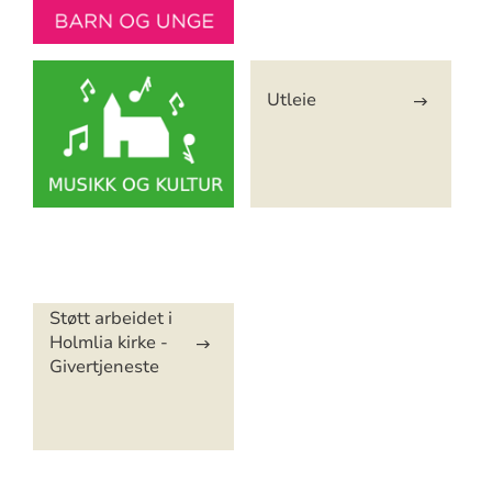
Utleie
Artikkelsnarveger
Støtt arbeidet i
Holmlia kirke -
Givertjeneste