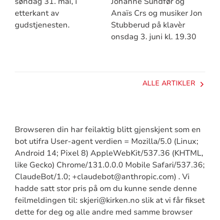
søndag 31. mai, i
Johanne Sundfør og
etterkant av
Anaïs Crs og musiker Jon
gudstjenesten.
Stubberud på klavèr
onsdag 3. juni kl. 19.30
ALLE ARTIKLER
Browseren din har feilaktig blitt gjenskjent som en
bot utifra User-agent verdien = Mozilla/5.0 (Linux;
Android 14; Pixel 8) AppleWebKit/537.36 (KHTML,
like Gecko) Chrome/131.0.0.0 Mobile Safari/537.36;
ClaudeBot/1.0; +claudebot@anthropic.com) . Vi
hadde satt stor pris på om du kunne sende denne
feilmeldingen til: skjeri@kirken.no slik at vi får fikset
dette for deg og alle andre med samme browser