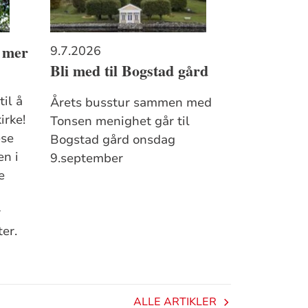
 mer
9.7.2026
Bli med til Bogstad gård
til å
Årets busstur sammen med
irke!
Tonsen menighet går til
ese
Bogstad gård onsdag
en i
9.september
e
r
er.
ALLE ARTIKLER