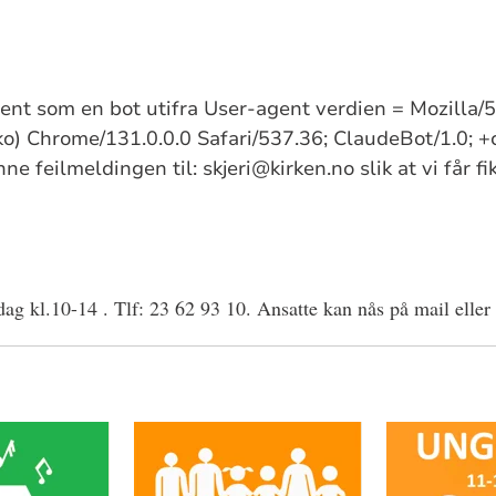
kjent som en bot utifra User-agent verdien = Mozilla
) Chrome/131.0.0.0 Safari/537.36; ClaudeBot/1.0; +
e feilmeldingen til: skjeri@kirken.no slik at vi får f
dag kl.10-14 . Tlf: 23 62 93 10. Ansatte kan nås på mail eller