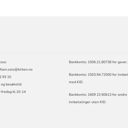
ORMASJON
oss:
Bankkonto: 1506.21.80738 for gaver.
efsen.oslo@kirken.no
Bankkonto: 1503.94.72500 for innbet
62 93 10
med KID.
 og besøkstid:
fredag kl.10-14
Bankkonto: 1609 23 60613 for andre
innbetalinger uten KID.