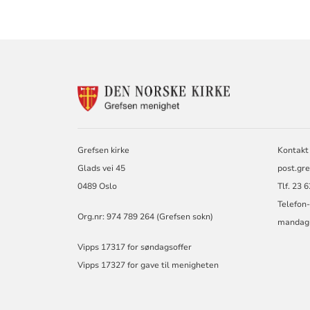
KONTAKTINF
FOR
GREFSEN
MENIGHET
Grefsen kirke
Kontakt 
Glads vei 45
post.gr
0489 Oslo
Tlf. 23 
Telefon-
Org.nr: 974 789 264 (Grefsen sokn)
mandag-
Vipps 17317 for søndagsoffer
Vipps 17327 for gave til menigheten