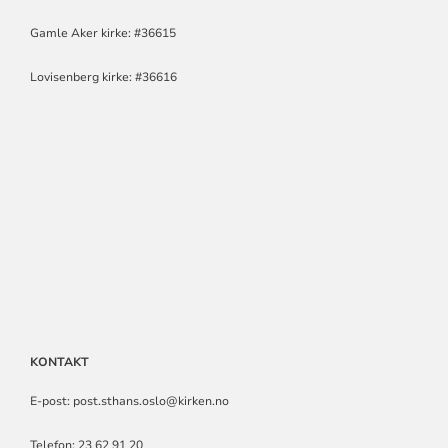
Gamle Aker kirke: #36615
Lovisenberg kirke: #36616
KONTAKT
E-post: post.sthans.oslo@kirken.no
Telefon: 23 62 91 20