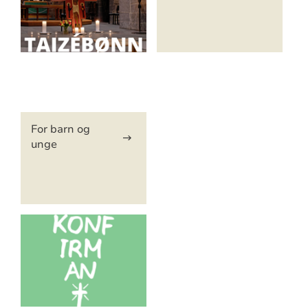
Artikkelsnarveger
For barn og
unge