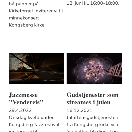
12. juni kl. 16:00-18:00.
bålpanner på
Kirketorget inviterer vi til
minnekonsert i
Kongsberg kirke.
Jazzmesse
Gudstjenester som
"Vendereis"
streames i julen
29.4.2022
16.12.2021
Onsdag kveld under
Julaftensgudstjenesten
Kongsberg Jazzfestival
fra Kongsberg kirke vil i
inviterer vi til
år i helhet bli digital og