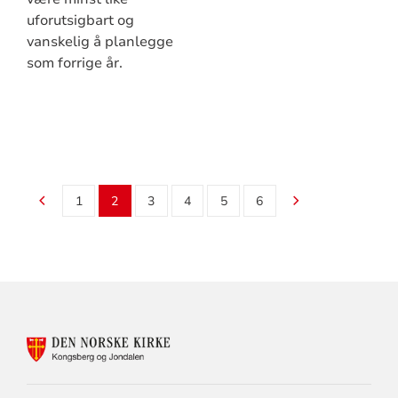
uforutsigbart og
vanskelig å planlegge
som forrige år.
1
2
3
4
5
6
KONTAKTINFORMASJON
FOR
KONGSBERG
OG