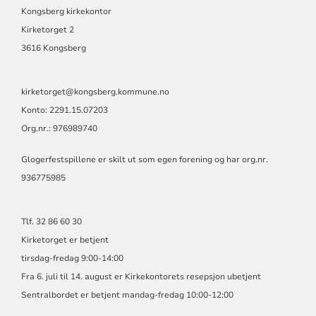
JONDALEN
Kongsberg kirkekontor
MENIGHET
Kirketorget 2
3616 Kongsberg
kirketorget@kongsberg.kommune.no
Konto: 2291.15.07203
Org.nr.: 976989740
Glogerfestspillene er skilt ut som egen forening og har org.nr.
936775985
Tlf. 32 86 60 30
Kirketorget er betjent
tirsdag-fredag 9:00-14:00
Fra 6. juli til 14. august er Kirkekontorets resepsjon ubetjent
Sentralbordet er betjent mandag-fredag 10:00-12:00