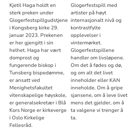
Kjetil Haga holdt en
Glogerfestspill med
sterk preken under
artister på høyt
Glogerfestspillgudstjenesten
internasjonalt nivå og
i Kongsberg kirke 29.
kontrastfylte
januar 2023. Prekenen
opplevelser i
er her gjengitt i sin
vintermørket.
helhet. Haga har vært
Glogerfestspillene
domprost og
handler om livsløpene.
fungerende biskop i
Om det å fødes og dø,
Tunsberg bispedømme,
og om alt det livet
er ansatt ved
inneholder eller KAN
Menighetsfakultet
inneholde. Om å gripe
vitenskapelige høyskole,
sjansene, om å leve livet
er generalsekretær i Blå
mens det gjelder, om å
Kors Norge er kirkeverge
ta valgene vi trenger å
i Oslo Kirkelige
ta.
Fellesråd.