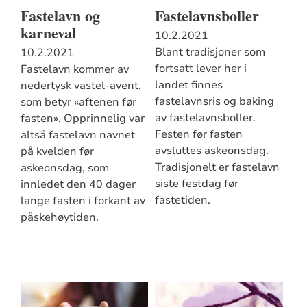
Fastelavn og
Fastelavnsboller
karneval
10.2.2021
Blant tradisjoner som
10.2.2021
fortsatt lever her i
Fastelavn kommer av
landet finnes
nedertysk vastel-avent,
fastelavnsris og baking
som betyr «aftenen før
av fastelavnsboller.
fasten». Opprinnelig var
Festen før fasten
altså fastelavn navnet
avsluttes askeonsdag.
på kvelden før
Tradisjonelt er fastelavn
askeonsdag, som
siste festdag før
innledet den 40 dager
fastetiden.
lange fasten i forkant av
påskehøytiden.