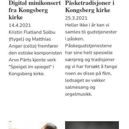
Digital minikonsert
Påsketradisjoner i
fra Kongsberg
Kongsberg kirke
kirke
25.3.2021
Heller ikke i år kan vi
14.4.2021
samles til gudstjenester
Kristin Flatland Solbu
i påsken.
(flygel) og Matthias
Påskegudstjenestene
Anger (cello) fremfører
har sine helt spesielle
den estiske komponisten
særpreg og tradisjoner
Arvo Pärts kjente verk
og vi har forsøkt å fange
"Speigel im spiegel" i
noen av disse på film,
Kongsberg kirke.
ledsaget av vakker
salmesang og
orgelmusikk.