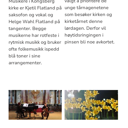
valgt å prioritere de
Musikere i Kongsberg
unge tårnagenetene
kirke er Kjetil Flatland på
som besøker kirken og
saksofon og vokal og
kirketårnet denne
Helge Wahl Flatland på
lørdagen. Derfor vil
tangenter. Begge
høytidsringingen i
musikerne har rotfeste i
pinsen bli noe avkortet.
rytmisk musikk og bruker
ofte folkemusikk ispedd
blå toner i sine
arrangementer.