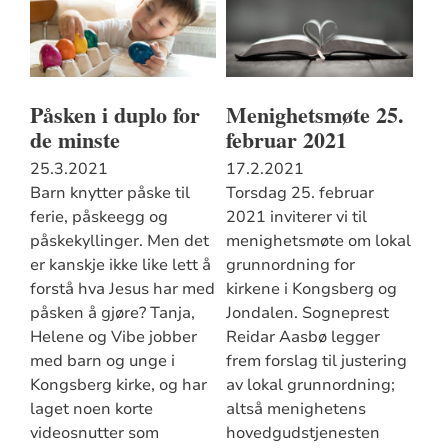
Påsken i duplo for
Menighetsmøte 25.
de minste
februar 2021
25.3.2021
17.2.2021
Barn knytter påske til
Torsdag 25. februar
ferie, påskeegg og
2021 inviterer vi til
påskekyllinger. Men det
menighetsmøte om lokal
er kanskje ikke like lett å
grunnordning for
forstå hva Jesus har med
kirkene i Kongsberg og
påsken å gjøre? Tanja,
Jondalen. Sogneprest
Helene og Vibe jobber
Reidar Aasbø legger
med barn og unge i
frem forslag til justering
Kongsberg kirke, og har
av lokal grunnordning;
laget noen korte
altså menighetens
videosnutter som
hovedgudstjenesten