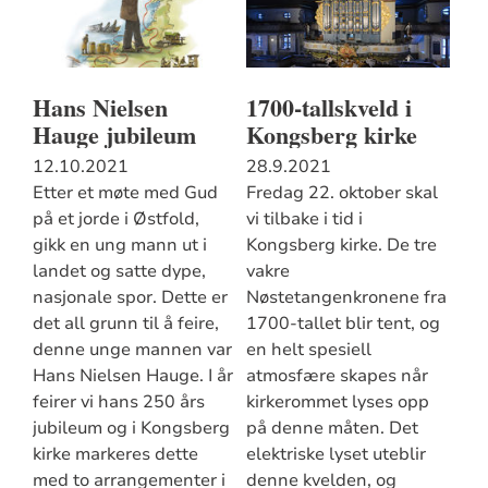
Hans Nielsen
1700-tallskveld i
Hauge jubileum
Kongsberg kirke
12.10.2021
28.9.2021
Etter et møte med Gud
Fredag 22. oktober skal
på et jorde i Østfold,
vi tilbake i tid i
gikk en ung mann ut i
Kongsberg kirke. De tre
landet og satte dype,
vakre
nasjonale spor. Dette er
Nøstetangenkronene fra
det all grunn til å feire,
1700-tallet blir tent, og
denne unge mannen var
en helt spesiell
Hans Nielsen Hauge. I år
atmosfære skapes når
feirer vi hans 250 års
kirkerommet lyses opp
jubileum og i Kongsberg
på denne måten. Det
kirke markeres dette
elektriske lyset uteblir
med to arrangementer i
denne kvelden, og