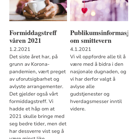
Formiddagstreff
Publikumsinformasjon
våren 2021
om smittevern
1.2.2021
4.1.2021
Det siste året har, på
Vi vil oppfordre alle til å
grunn av Korona-
være med å bidra i den
pandemien, vært preget
nasjonale dugnaden, og
av uforutsigbarhet og
vi har derfor valgt å
avlyste arrangementer.
avlyse alle
Det gjelder også vårt
gudstjenester og
formiddagstreff. Vi
hverdagsmesser inntil
hadde et håp om at
videre.
2021 skulle bringe med
seg bedre tider, men det
har dessverre vist seg å
være minst like