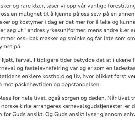
sker og rare klær, løser vi opp vår vanlige forestilli
 oss en mulighet til å kjenne på oss selv på en annen
asker og kostymer i dag er det mer for å leke og kunn
ler seg ut i andres yrkesuniformer, mens andre kler s
jemmer oss» bak masker og sminke og får late som om
tymet på.
kjøtt, farvel. I tidligere tider betydde det at i ukene 
arneval og fastelavnsfeiring var og er som en ladesta
tetidens enklere kosthold og liv, hvor blikket først 
så mot påskehøytiden og oppstandelsen.
plass for hele livet, også sorgen og døden. Når livet t
 norske kirke arrangeres karnevalsgudstjenester, er d
inn for Guds ansikt. Og Guds ansikt lyser gjennom en