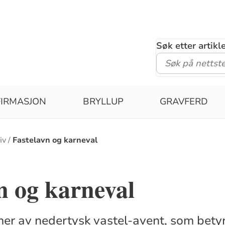
Søk etter artik
IRMASJON
BRYLLUP
GRAVFERD
iv
Fastelavn og karneval
n og karneval
r av nedertysk vastel-avent, som betyr