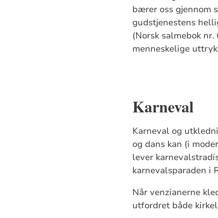
bærer oss gjennom sm
gudstjenestens hellig
(Norsk salmebok nr. 
menneskelige uttryk
Karneval
Karneval og utkledni
og dans kan (i modern
lever karnevalstradi
karnevalsparaden i Ri
Når venzianerne kled
utfordret både kirkel