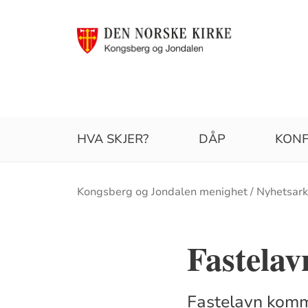
HVA SKJER?
DÅP
KONF
Brødsmulesti
Kongsberg og Jondalen menighet
Nyhetsark
Fastelav
Fastelavn komme