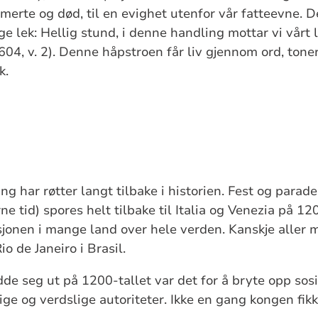
erte og død, til en evighet utenfor vår fatteevne. De
e lek: Hellig stund, i denne handling mottar vi vårt 
604, v. 2). Denne håpstroen får liv gjennom ord, toner
k.
ng har røtter langt tilbake i historien. Fest og para
e tid) spores helt tilbake til Italia og Venezia på 12
sjonen i mange land over hele verden. Kanskje aller m
o de Janeiro i Brasil.
de seg ut på 1200-tallet var det for å bryte opp sos
ige og verdslige autoriteter. Ikke en gang kongen fik