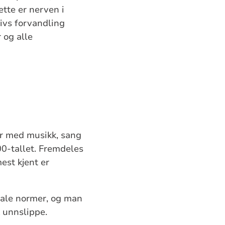
tte er nerven i
livs forvandling
 og alle
der med musikk, sang
00-tallet. Fremdeles
est kjent er
iale normer, og man
k unnslippe.