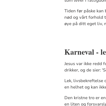
som lever i fattigdo
Tiden før påske kan b
nød og vårt forhold t
øye på ditt eget liv
Karneval - l
Jesus var ikke redd 
drikker, og de sier: '
Lek, livsbekreftelse 
en helhet og kan ikke
Den kristne tro er e
en liten og forsvarsl