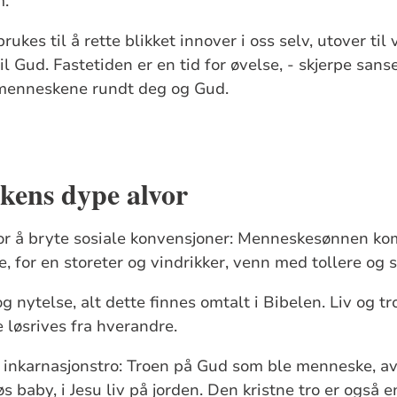
m.
rukes til å rette blikket innover i oss selv, utover t
il Gud. Fastetiden er en tid for øvelse, - skjerpe sans
, menneskene rundt deg og Gud.
ekens dype alvor
for å bryte sosiale konvensjoner: Menneskesønnen ko
Se, for en storeter og vindrikker, venn med tollere og s
og nytelse, alt dette finnes omtalt i Bibelen. Liv og 
 løsrives fra hverandre.
n inkarnasjonstro: Troen på Gud som ble menneske, av
øs baby, i Jesu liv på jorden. Den kristne tro er også 