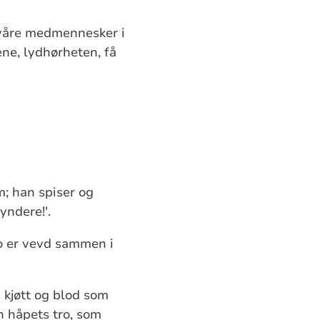
il våre medmennesker i
ene, lydhørheten, få
m; han spiser og
yndere!'.
tro er vevd sammen i
 kjøtt og blod som
en håpets tro, som