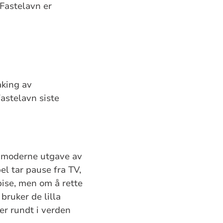
 Fastelavn er
aking av
fastelavn siste
En moderne utgave av
el tar pause fra TV,
pise, men om å rette
ruker de lilla
er rundt i verden