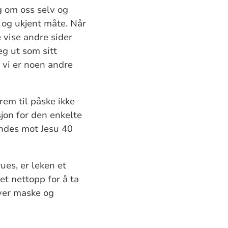
ng om oss selv og
 og ukjent måte. Når
e vise andre sider
eg ut som sitt
 vi er noen andre
frem til påske ikke
sjon for den enkelte
vendes mot Jesu 40
rues, er leken et
et nettopp for å ta
hver maske og