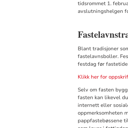
tidsrommet 1. februar 
avslutningshelgen for
Fastelavnstr
Blant tradisjoner som
fastelavnsboller. Fes
festdag før fastetide
Klikk her for oppskri
Selv om fasten bygge
fasten kan likevel du
internett eller sosia
oppmerksomheten mot
pappfastebøssene til