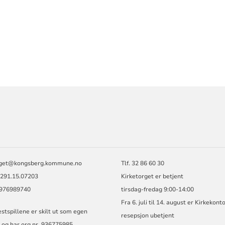
ORMASJON
rget@kongsberg.kommune.no
Tlf. 32 86 60 30
2291.15.07203
Kirketorget er betjent
: 976989740
tirsdag-fredag 9:00-14:00
Fra 6. juli til 14. august er Kirkekont
stspillene er skilt ut som egen
resepsjon ubetjent
 og har org.nr. 936775985