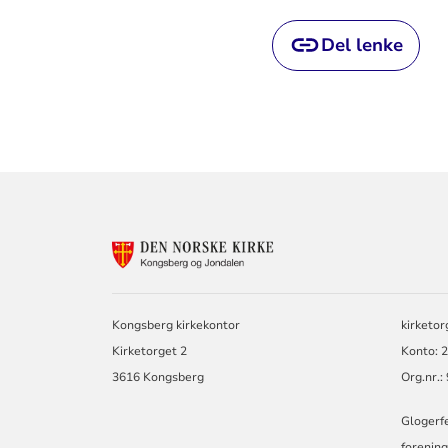
Del lenke
KONTAKTINF
FOR
KONGSBERG
OG
JONDALEN
Kongsberg kirkekontor
kirketo
MENIGHET
Kirketorget 2
Konto: 
3616 Kongsberg
Org.nr.
Glogerfe
forening