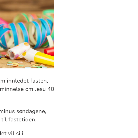
om innledet fasten,
åminnelse om Jesu 40
– minus søndagene,
til fastetiden.
t vil si i