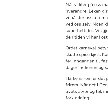
Når vi kler på oss ma
hverandre. Leken gir
vi nå kler oss ut i m
ved oss selv. Noen k
superheltidol. Vi «g
den tiden vi har kos
Ordet karneval betyr 
skulle spise kjøtt. K
før inngangen til fas
dager i ørkenen og 
I kirkens rom er det 
frirom. Når det i Den
livets alvor og lek 
forkledning.