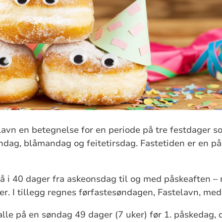
elavn en betegnelse for en periode på tre festdager s
ndag, blåmandag og feitetirsdag. Fastetiden er en p
så i 40 dager fra askeonsdag til og med påskeaften 
r. I tillegg regnes førfastesøndagen, Fastelavn, med 
falle på en søndag 49 dager (7 uker) før 1. påskedag, de