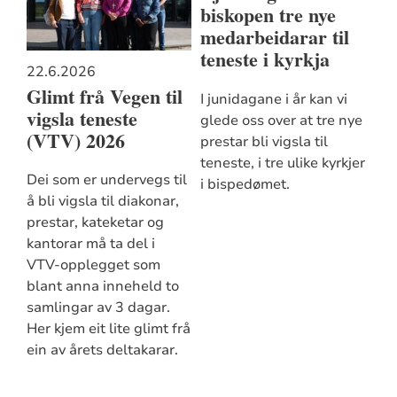
biskopen tre nye
medarbeidarar til
teneste i kyrkja
22.6.2026
Glimt frå Vegen til
I junidagane i år kan vi
vigsla teneste
glede oss over at tre nye
(VTV) 2026
prestar bli vigsla til
teneste, i tre ulike kyrkjer
Dei som er undervegs til
i bispedømet.
å bli vigsla til diakonar,
prestar, kateketar og
kantorar må ta del i
VTV-opplegget som
blant anna inneheld to
samlingar av 3 dagar.
Her kjem eit lite glimt frå
ein av årets deltakarar.