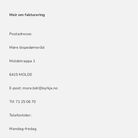
Meir om fakturering
Postadresse:
Møre bispedømeråd
Moldetrappa 1
6415 MOLDE
E-post:
more.bdr@kyrkja.no
Tlf: 71 25 06 70
Telefontider:
Mandag-fredag