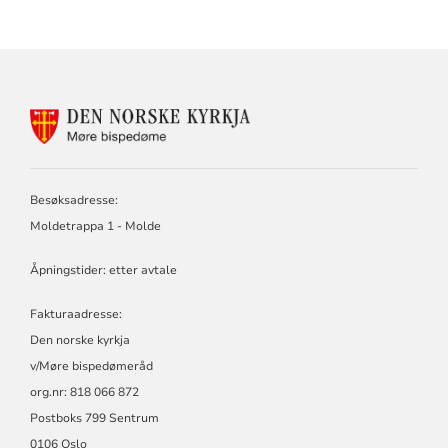
KONTAKTINFORMASJON
FOR
MØRE
BISPEDØMERÅD
-
Besøksadresse:
MØRE
Moldetrappa 1 - Molde
BISKOP
Åpningstider: etter avtale
Fakturaadresse:
Den norske kyrkja
v/Møre bispedømeråd
org.nr: 818 066 872
Postboks 799 Sentrum
0106 Oslo