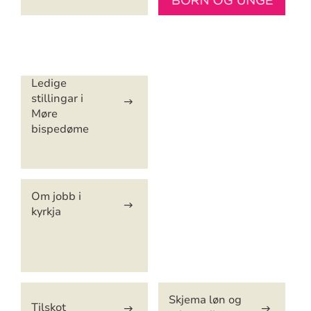
Artikkelsnarveger
Ledige
stillingar i
Møre
bispedøme
Om jobb i
kyrkja
Skjema løn og
Tilskot