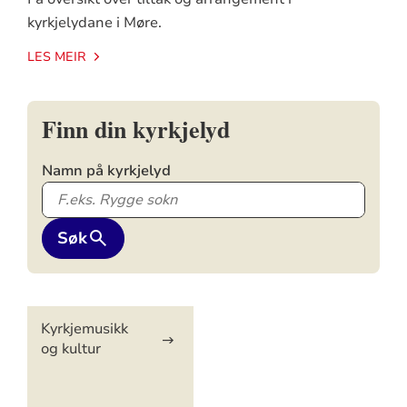
kyrkjelydane i Møre.
LES MEIR
Finn din kyrkjelyd
Namn på kyrkjelyd
Søk
Artikkelsnarveger
Kyrkjemusikk
og kultur