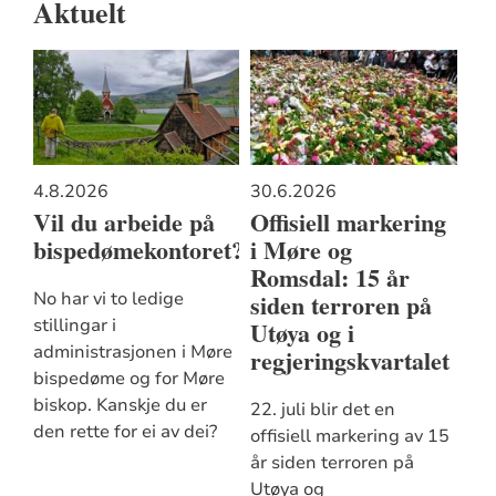
Aktuelt
4.8.2026
30.6.2026
Vil du arbeide på
Offisiell markering
bispedømekontoret?
i Møre og
Romsdal: 15 år
siden terroren på
No har vi to ledige
stillingar i
Utøya og i
administrasjonen i Møre
regjeringskvartalet
bispedøme og for Møre
biskop. Kanskje du er
22. juli blir det en
den rette for ei av dei?
offisiell markering av 15
år siden terroren på
Utøya og