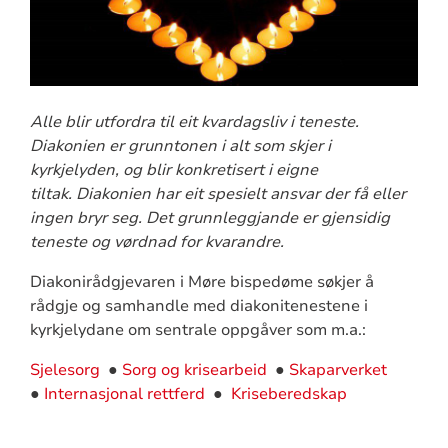
Alle blir utfordra til eit kvardagsliv i teneste.
Diakonien er grunntonen i alt som skjer i
kyrkjelyden, og blir konkretisert i eigne
tiltak.
Diakonien har eit spesielt ansvar der få eller
ingen bryr seg. Det grunnleggjande er gjensidig
teneste og vørdnad for kvarandre.
Diakonirådgjevaren i Møre bispedøme søkjer å
rådgje og samhandle med diakonitenestene i
kyrkjelydane om sentrale oppgåver som m.a.:
Sjelesorg
●
Sorg og krisearbeid
●
Skaparverket
●
Internasjonal rettferd
●
Kriseberedskap