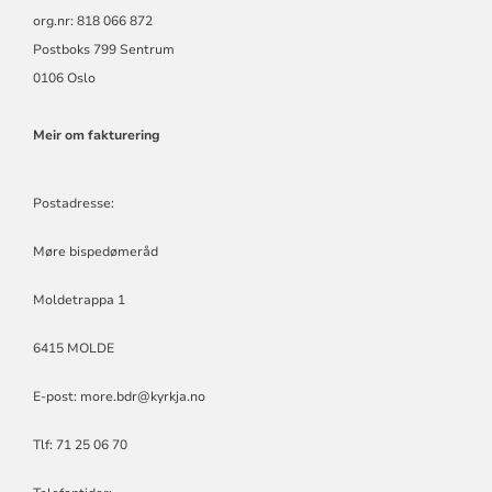
org.nr: 818 066 872
Postboks 799 Sentrum
0106 Oslo
Meir om fakturering
Postadresse:
Møre bispedømeråd
Moldetrappa 1
6415 MOLDE
E-post:
more.bdr@kyrkja.no
Tlf: 71 25 06 70