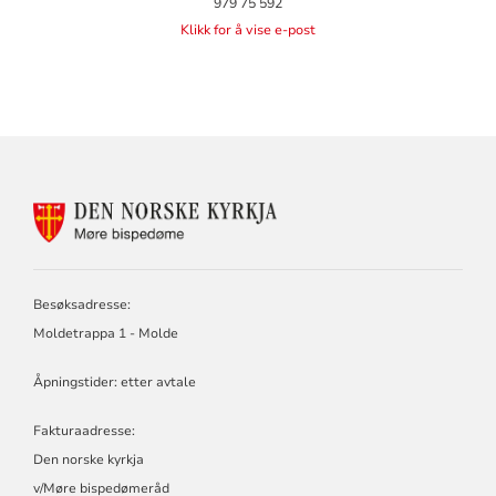
979 75 592
Klikk for å vise e-post
KONTAKTINFORMASJON
FOR
MØRE
BISPEDØMERÅD
-
Besøksadresse:
MØRE
Moldetrappa 1 - Molde
BISKOP
Åpningstider: etter avtale
Fakturaadresse:
Den norske kyrkja
v/Møre bispedømeråd