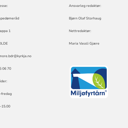
esse:
Ansvarleg redaktør:
spedømeråd
Bjørn Olaf Storhaug
appa 1
Nettredaktør:
OLDE
Maria Vassli Gjære
more.bdr@kyrkja.no
25 06 70
ider:
-fredag
0-15.00