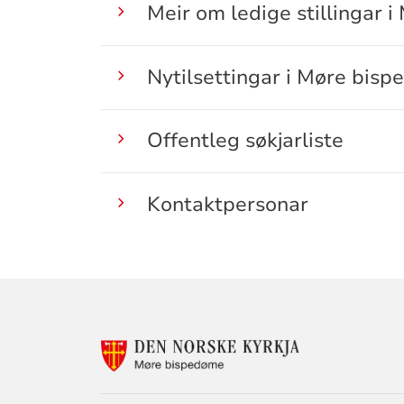
Meir om ledige stillingar 
Nytilsettingar i Møre bis
Offentleg søkjarliste
Kontaktpersonar
KONTAKTINF
FOR
MØRE
BISPEDØMERÅ