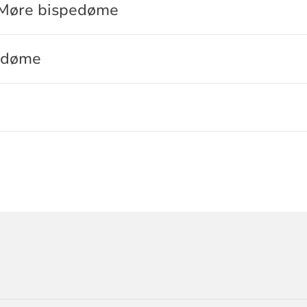
i Møre bispedøme
pedøme
ORMASJON
D