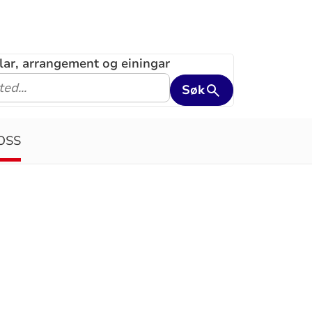
klar, arrangement og einingar
Søk
OSS