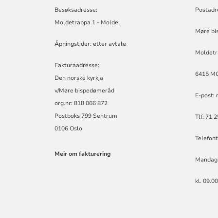
-
Besøksadresse:
Postadr
MØRE
Moldetrappa 1 - Molde
BISKOP
Møre bi
Åpningstider: etter avtale
Moldetr
Fakturaadresse:
6415 M
Den norske kyrkja
v/Møre bispedømeråd
E-post:
org.nr: 818 066 872
Postboks 799 Sentrum
Tlf: 71 
0106 Oslo
Telefont
Meir om fakturering
Mandag
kl. 09.0