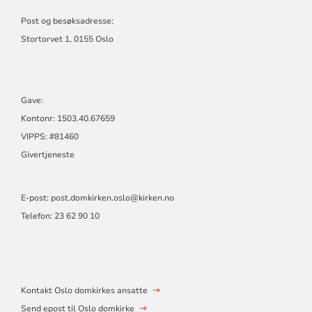
DOMKIRKE
Post og besøksadresse:
Stortorvet 1, 0155 Oslo
Gave:
Kontonr: 1503.40.67659
VIPPS: #81460
Givertjeneste
E-post:
post.domkirken.oslo@kirken.no
Telefon: 23 62 90 10
Kontakt Oslo domkirkes ansatte
Send epost til Oslo domkirke