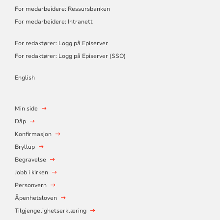
For medarbeidere: Ressursbanken
For medarbeidere: Intranett
For redaktører: Logg på Episerver
For redaktører: Logg på Episerver (SSO)
English
Min side
Dåp
Konfirmasjon
Bryllup
Begravelse
Jobb i kirken
Personvern
Åpenhetsloven
Tilgjengelighetserklæring