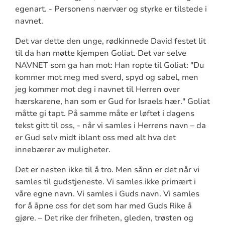
egenart. - Personens nærvær og styrke er tilstede i
navnet.
Det var dette den unge, rødkinnede David festet lit
til da han møtte kjempen Goliat. Det var selve
NAVNET som ga han mot: Han ropte til Goliat: "Du
kommer mot meg med sverd, spyd og sabel, men
jeg kommer mot deg i navnet til Herren over
hærskarene, han som er Gud for Israels hær." Goliat
måtte gi tapt. På samme måte er løftet i dagens
tekst gitt til oss, - når vi samles i Herrens navn – da
er Gud selv midt iblant oss med alt hva det
innebærer av muligheter.
Det er nesten ikke til å tro. Men sånn er det når vi
samles til gudstjeneste. Vi samles ikke primært i
våre egne navn. Vi samles i Guds navn. Vi samles
for å åpne oss for det som har med Guds Rike å
gjøre. – Det rike der friheten, gleden, trøsten og