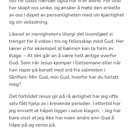
oss for Guds nærvær også når vi er alene. For Gud
har skapt oss unike, og ønsker å møte den enkelte
av oss i dypet av personligheten med sin kjærlighet
og sin veiledning.
Likevel er menighetens liturgi det livsmiljøet vi
trenger for å vokse i tro og fellesskap med Gud. Her
lærer vi for eksempel at bønnen kan ta form av
klage. – At det går an å være helt ærlige overfor
Gud. Som når Jesus kjemper i Getsemane eller når
han roper på korset med ord fra salmisten i
Skriften: Min Gud, min Gud, hvorfor har du forlatt
meg?
Det forbildet Jesus gir på rå ærlighet har jeg ofte
selv fått hjelp av i krevende perioder. I ettertid har
jeg innsett at håpet ligger i selve klagen. - Jeg har
bare visst at jeg ikke har noen andre enn Gud å
håpe på og vente på.