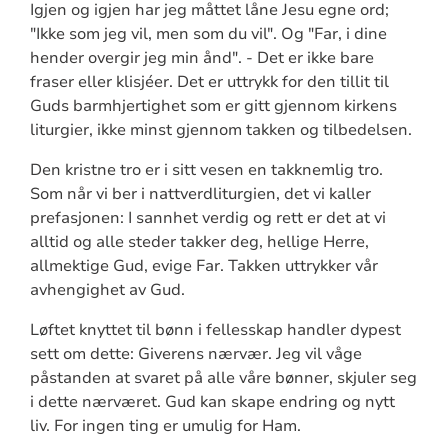
Igjen og igjen har jeg måttet låne Jesu egne ord;
"Ikke som jeg vil, men som du vil". Og "Far, i dine
hender overgir jeg min ånd". - Det er ikke bare
fraser eller klisjéer. Det er uttrykk for den tillit til
Guds barmhjertighet som er gitt gjennom kirkens
liturgier, ikke minst gjennom takken og tilbedelsen.
Den kristne tro er i sitt vesen en takknemlig tro.
Som når vi ber i nattverdliturgien, det vi kaller
prefasjonen: I sannhet verdig og rett er det at vi
alltid og alle steder takker deg, hellige Herre,
allmektige Gud, evige Far. Takken uttrykker vår
avhengighet av Gud.
Løftet knyttet til bønn i fellesskap handler dypest
sett om dette: Giverens nærvær. Jeg vil våge
påstanden at svaret på alle våre bønner, skjuler seg
i dette nærværet. Gud kan skape endring og nytt
liv. For ingen ting er umulig for Ham.