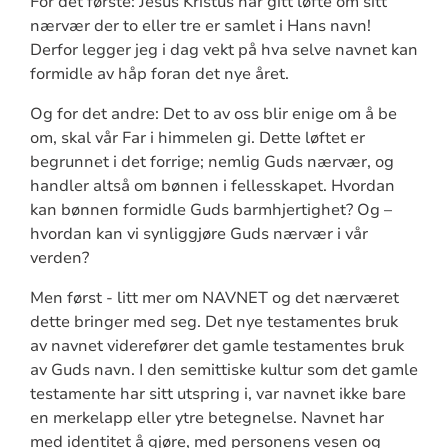
For det første: Jesus Kristus har gitt løfte om sitt
nærvær der to eller tre er samlet i Hans navn!
Derfor legger jeg i dag vekt på hva selve navnet kan
formidle av håp foran det nye året.
Og for det andre: Det to av oss blir enige om å be
om, skal vår Far i himmelen gi. Dette løftet er
begrunnet i det forrige; nemlig Guds nærvær, og
handler altså om bønnen i fellesskapet. Hvordan
kan bønnen formidle Guds barmhjertighet? Og –
hvordan kan vi synliggjøre Guds nærvær i vår
verden?
Men først - litt mer om NAVNET og det nærværet
dette bringer med seg. Det nye testamentes bruk
av navnet viderefører det gamle testamentes bruk
av Guds navn. I den semittiske kultur som det gamle
testamente har sitt utspring i, var navnet ikke bare
en merkelapp eller ytre betegnelse. Navnet har
med identitet å gjøre, med personens vesen og