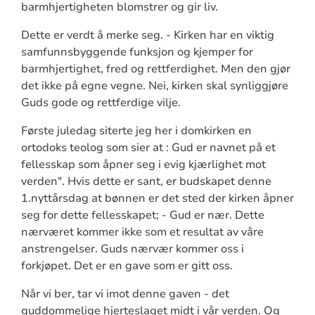
barmhjertigheten blomstrer og gir liv.
Dette er verdt å merke seg. - Kirken har en viktig
samfunnsbyggende funksjon og kjemper for
barmhjertighet, fred og rettferdighet. Men den gjør
det ikke på egne vegne. Nei, kirken skal synliggjøre
Guds gode og rettferdige vilje.
Første juledag siterte jeg her i domkirken en
ortodoks teolog som sier at : Gud er navnet på et
fellesskap som åpner seg i evig kjærlighet mot
verden". Hvis dette er sant, er budskapet denne
1.nyttårsdag at bønnen er det sted der kirken åpner
seg for dette fellesskapet; - Gud er nær. Dette
nærværet kommer ikke som et resultat av våre
anstrengelser. Guds nærvær kommer oss i
forkjøpet. Det er en gave som er gitt oss.
Når vi ber, tar vi imot denne gaven - det
guddommelige hjerteslaget midt i vår verden. Og