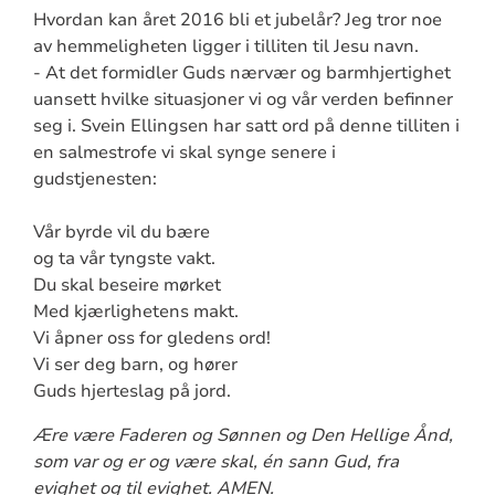
Hvordan kan året 2016 bli et jubelår? Jeg tror noe
av hemmeligheten ligger i tilliten til Jesu navn.
- At det formidler Guds nærvær og barmhjertighet
uansett hvilke situasjoner vi og vår verden befinner
seg i. Svein Ellingsen har satt ord på denne tilliten i
en salmestrofe vi skal synge senere i
gudstjenesten:
Vår byrde vil du bære
og ta vår tyngste vakt.
Du skal beseire mørket
Med kjærlighetens makt.
Vi åpner oss for gledens ord!
Vi ser deg barn, og hører
Guds hjerteslag på jord.
Ære være Faderen og Sønnen og Den Hellige Ånd,
som var og er og være skal, én sann Gud, fra
evighet og til evighet. AMEN.