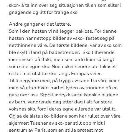
skor» å ta inn over seg situasjonen til en som sliter i
gnagende og litt for trange sko
Andre ganger er det lettere.
Som i den høsten vi nå legger bak oss. For denne
høsten har nettopp bilder av «sko» festet seg på
netthinnene våre. De første bildene, var av sko som
ble skylt i land på badestrender. Sko tilhørende
mennesker på flukt, men som aldri kom så langt
som sine egne sko. Noen uker senere ble fokuset
rettet mot utslitte sko langs Europas veier.
Til å begynne med, på trygg avstand fra våre veier,
men så etter hvert hørtes lyden av trinnene på en
gate nær oss. Størst avtrykk satte kanskje bildene
av barn, vandrende dag etter dag i alt for store
voksnes sko, fordi deres egne allerede var utslitt.
Og så de siste sko-bildene som har rullet over våre
skjermer: Tusener av sko-par stilt opp midt i
sentrum av Paris, som en stille protest mot