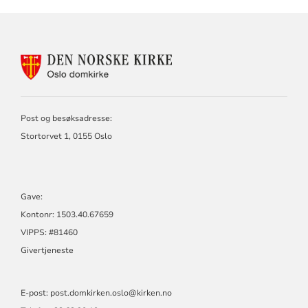
KONTAKTINFORMASJON
FOR
OSLO
DOMKIRKE
Post og besøksadresse:
Stortorvet 1, 0155 Oslo
Gave:
Kontonr: 1503.40.67659
VIPPS: #81460
Givertjeneste
E-post:
post.domkirken.oslo@kirken.no