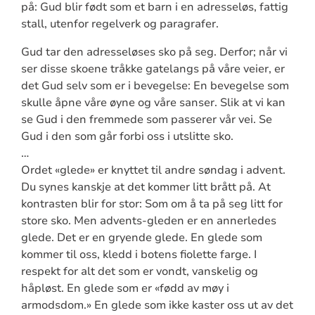
på: Gud blir født som et barn i en adresseløs, fattig
stall, utenfor regelverk og paragrafer.
Gud tar den adresseløses sko på seg. Derfor; når vi
ser disse skoene tråkke gatelangs på våre veier, er
det Gud selv som er i bevegelse: En bevegelse som
skulle åpne våre øyne og våre sanser. Slik at vi kan
se Gud i den fremmede som passerer vår vei. Se
Gud i den som går forbi oss i utslitte sko.
…
Ordet «glede» er knyttet til andre søndag i advent.
Du synes kanskje at det kommer litt brått på. At
kontrasten blir for stor: Som om å ta på seg litt for
store sko. Men advents-gleden er en annerledes
glede. Det er en gryende glede. En glede som
kommer til oss, kledd i botens fiolette farge. I
respekt for alt det som er vondt, vanskelig og
håpløst. En glede som er «fødd av møy i
armodsdom.» En glede som ikke kaster oss ut av det