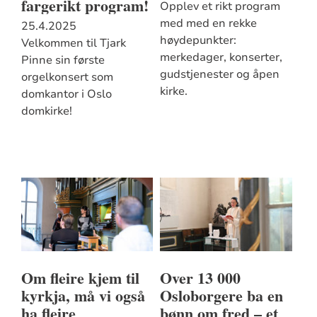
fargerikt program!
Opplev et rikt program
med med en rekke
25.4.2025
høydepunkter:
Velkommen til Tjark
merkedager, konserter,
Pinne sin første
gudstjenester og åpen
orgelkonsert som
kirke.
domkantor i Oslo
domkirke!
Om fleire kjem til
Over 13 000
kyrkja, må vi også
Osloborgere ba en
ha fleire
bønn om fred – et