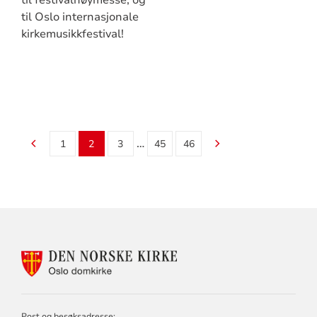
til Oslo internasjonale
kirkemusikkfestival!
…
1
2
3
45
46
KONTAKTINFORMASJON
FOR
OSLO
DOMKIRKE
Post og besøksadresse: