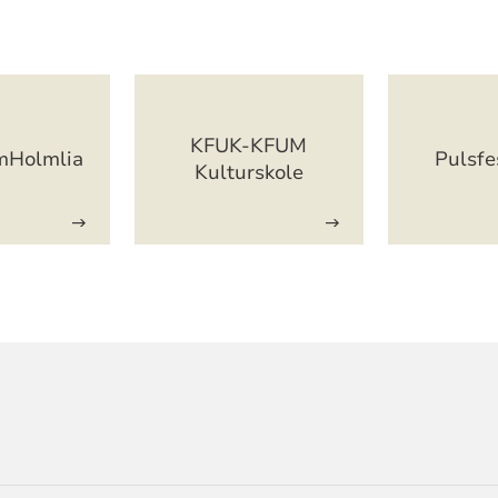
KFUK-KFUM
mHolmlia
Pulsfe
Kulturskole
ORMASJON