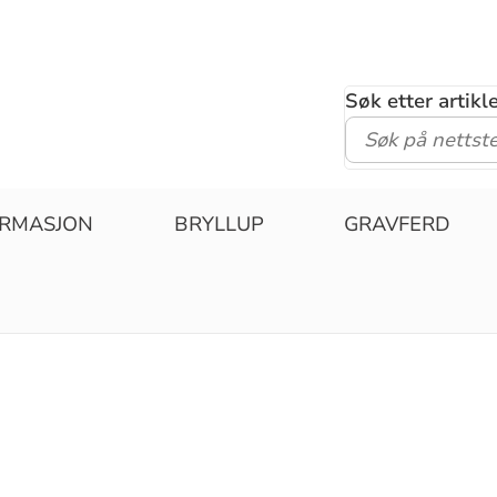
Søk etter artik
IRMASJON
BRYLLUP
GRAVFERD