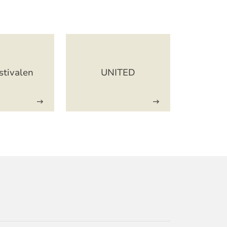
stivalen
UNITED