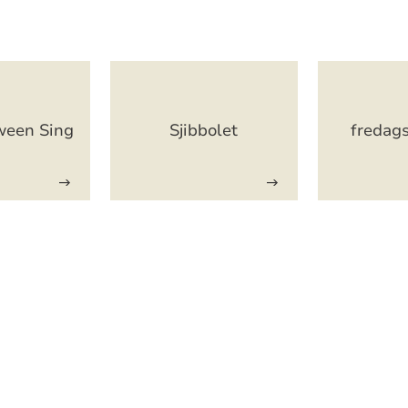
ween Sing
Sjibbolet
freda