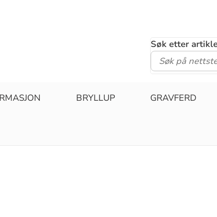
Søk etter artik
IRMASJON
BRYLLUP
GRAVFERD