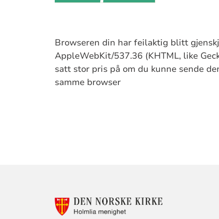
Browseren din har feilaktig blitt gjens
AppleWebKit/537.36 (KHTML, like Gecko
satt stor pris på om du kunne sende denn
samme browser
Artikkelsnarveger
KONTAKTINF
FOR