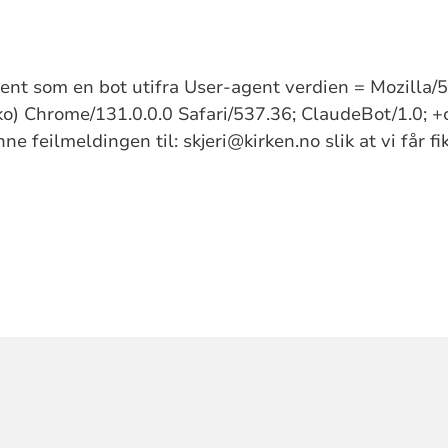
kjent som en bot utifra User-agent verdien = Mozilla
) Chrome/131.0.0.0 Safari/537.36; ClaudeBot/1.0; +
e feilmeldingen til: skjeri@kirken.no slik at vi får f
ORMASJON