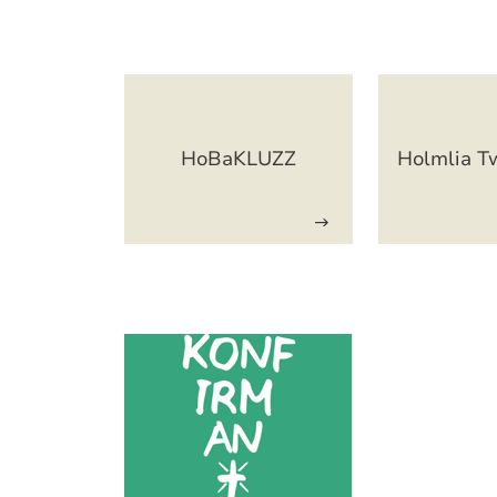
Artikkelsnarveger
HoBaKLUZZ
Holmlia T
Artikkelsnarveger