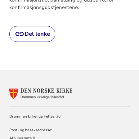
konfirmasjonstid, påmelding og tidspunkt for
konfirmasjonsgudstjenestene.
Del lenke
KONTAKTINFORMASJON
FOR
DRAMMEN
KIRKELIGE
FELLESRÅD
Drammen kirkelige Fellesråd
Post- og besøksadresse:
Albums gate 8