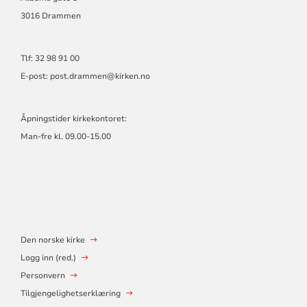
3016 Drammen
Tlf: 32 98 91 00
E-post:
post.drammen@kirken.no
Åpningstider kirkekontoret:
Man-fre kl. 09.00-15.00
Den norske kirke
Logg inn (red.)
Personvern
Tilgjengelighetserklæring