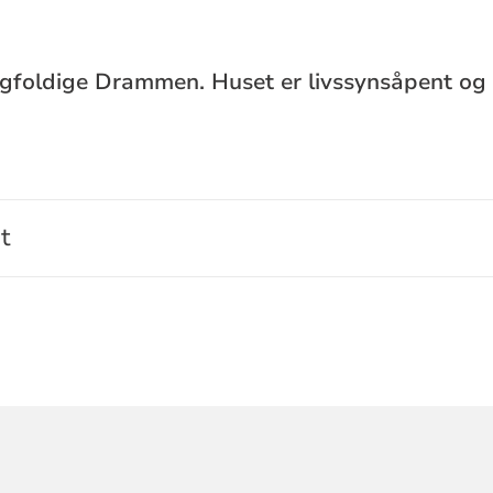
gfoldige Drammen. Huset er livssynsåpent og e
t
ORMASJON