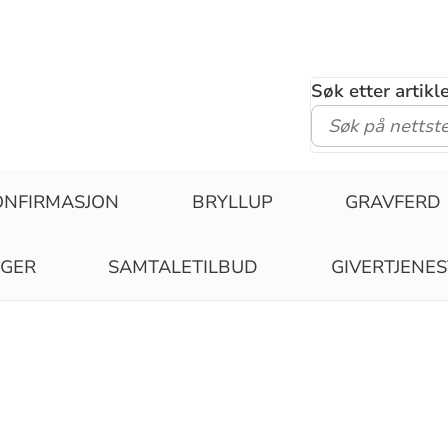
Søk etter artik
ONFIRMASJON
BRYLLUP
GRAVFERD
NGER
SAMTALETILBUD
GIVERTJENE