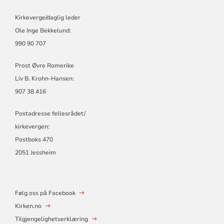
Kirkeverge/daglig leder
Ole Inge Bekkelund:
990 90 707
Prost Øvre Romerike
Liv B. Krohn-Hansen:
907 38 416
Postadresse fellesrådet/
kirkevergen:
Postboks 470
2051 Jessheim
Følg oss på Facebook
Kirken.no
Tilgjengelighetserklæring