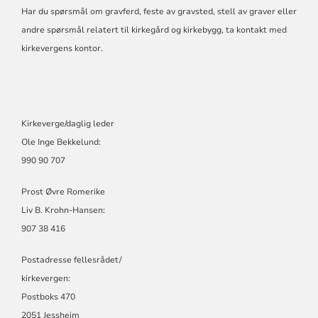
Har du spørsmål om gravferd, feste av gravsted, stell av graver eller
andre spørsmål relatert til kirkegård og kirkebygg, ta kontakt med
kirkevergens kontor.
Kirkeverge/daglig leder
Ole Inge Bekkelund:
990 90 707
Prost Øvre Romerike
Liv B. Krohn-Hansen:
907 38 416
Postadresse fellesrådet/
kirkevergen:
Postboks 470
2051 Jessheim