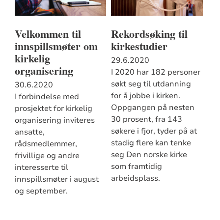
Velkommen til
Rekordsøking til
innspillsmøter om
kirkestudier
kirkelig
29.6.2020
organisering
I 2020 har 182 personer
søkt seg til utdanning
30.6.2020
for å jobbe i kirken.
I forbindelse med
Oppgangen på nesten
prosjektet for kirkelig
30 prosent, fra 143
organisering inviteres
søkere i fjor, tyder på at
ansatte,
stadig flere kan tenke
rådsmedlemmer,
seg Den norske kirke
frivillige og andre
som framtidig
interesserte til
arbeidsplass.
innspillsmøter i august
og september.