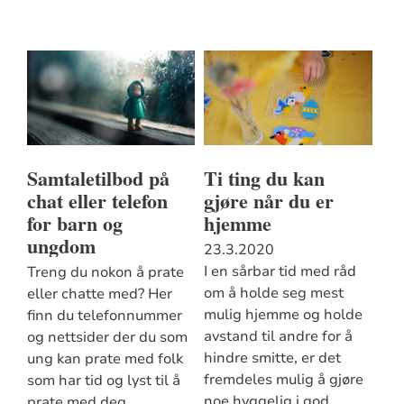
Samtaletilbod på
Ti ting du kan
chat eller telefon
gjøre når du er
for barn og
hjemme
ungdom
23.3.2020
I en sårbar tid med råd
Treng du nokon å prate
om å holde seg mest
eller chatte med? Her
mulig hjemme og holde
finn du telefonnummer
avstand til andre for å
og nettsider der du som
hindre smitte, er det
ung kan prate med folk
fremdeles mulig å gjøre
som har tid og lyst til å
noe hyggelig i god
prate med deg.