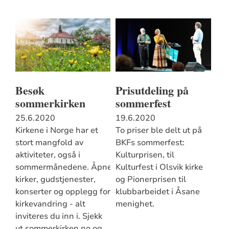
Besøk
Prisutdeling på
sommerkirken
sommerfest
25.6.2020
19.6.2020
Kirkene i Norge har et
To priser ble delt ut på
stort mangfold av
BKFs sommerfest:
aktiviteter, også i
Kulturprisen, til
sommermånedene. Åpne
Kulturfest i Olsvik kirke
kirker, gudstjenester,
og Pionerprisen til
konserter og opplegg for
klubbarbeidet i Åsane
kirkevandring - alt
menighet.
inviteres du inn i. Sjekk
ut sommerkirken.no og