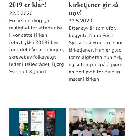
2019 er klar!
kirketjener gir så
mye!
22.5.2020
En årsmelding gir
22.5.2020
mulighet for ettertanke.
Etter syv år som ufør,
Hvor satte kirken
begynte Anna Frich
fotavtrykk i 2019? Les
Sjurseth å vikariere som
forordet i årsmeldingen,
kirketjener. Hun er glad
skrevet av folkevalgt
for muligheten hun fikk,
leder i fellesrådet, Bjørg
og setter pris på å gjøre
Sveinall Øgaard.
en god jobb for de hun
møter i kirken.