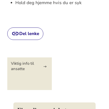
Hold deg hjemme hvis du er syk
Del lenke
Artikkelsnarveger
Viktig info til
ansatte