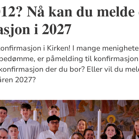
012? Nå kan du melde d
sjon i 2027
onfirmasjon i Kirken! I mange menighete
edømme, er påmelding til konfirmasjon 
konfirmasjon der du bor? Eller vil du m
våren 2027?