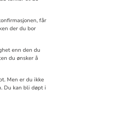
konfirmasjonen, får
ken der du bor
ighet enn den du
ten du ønsker å
t. Men er du ikke
. Du kan bli døpt i