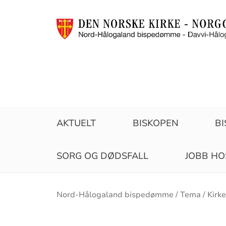
AKTUELT
BISKOPEN
B
SORG OG DØDSFALL
JOBB HO
Brødsmulesti
Nord-Hålogaland bispedømme
Tema
Kirk