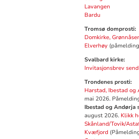
Lavangen
Bardu
Tromsø domprosti:
Domkirke, Grønnåsen,
Elverhøy
(påmelding 
Svalbard kirke:
Invitasjonsbrev sen
Trondenes prosti:
Harstad, Ibestad og 
mai 2026. Påmeldings
Ibestad og Andørja 
august 2026.
Klikk h
Skånland/Tovik/Asta
Kvæfjord
(Påmelding 