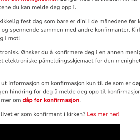
tene du kan melde deg opp i.
kikkelig fest dag som bare er din! I de månedene før 
 og spennende sammen med andre konfirmanter. Kir
g i mot!
ktronisk. Ønsker du å konfirmere deg i en annen men
det elektroniske påmeldingsskjemaet for den menighe
t informasjon om konfirmasjon kun til de som er døp
gen hindring for deg å melde deg opp til konfirmasjon
s mer om
dåp før konfirmasjon
.
livet er som konfirmant i kirken?
Les mer her!