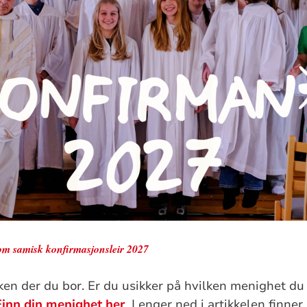
 om samisk konfirmasjonsleir 2027
rken der du bor. Er du usikker på hvilken menighet du
Finn din menighet her
. Lenger ned i artikkelen finner 