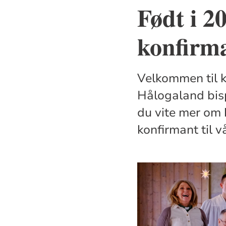
Født i 2
konfirma
Velkommen til k
Hålogaland bisp
du vite mer om 
konfirmant til 