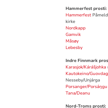
Hammerfest prosti
:
Hammerfest
Påmeldi
kirke
Nordkapp
Gamvik
Måsøy
Lebesby
Indre Finnmark pros
Karasjok/Kárášjohka
Kautokeino/Guovdag
Nesseby/Unjárga
Porsanger/Porsáŋgu
Tana/Deanu
Nord-Troms prosti: