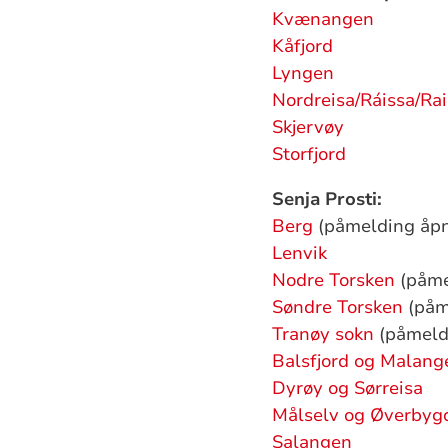
Kvænangen
Kåfjord
Lyngen
Nordreisa/Ráissa/Rai
Skjervøy
Storfjord
Senja Prosti:
Berg
(påmelding åpne
Lenvik
Nodre Torsken
(påme
Søndre Torsken
(påme
Tranøy sokn
(påmeldi
Balsfjord og Malang
Dyrøy og Sørreisa
Målselv og Øverbyg
Salangen