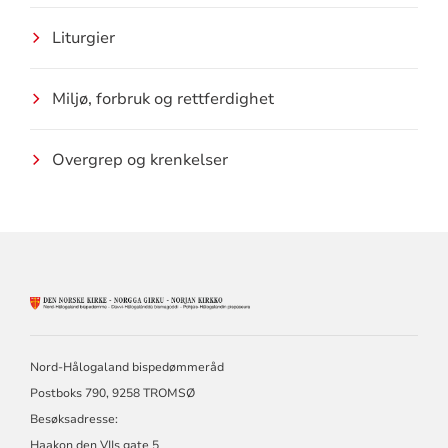
Liturgier
Miljø, forbruk og rettferdighet
Overgrep og krenkelser
KONTAKTINFORMASJON
FOR
NORD-
HÅLOGALAND
Nord-Hålogaland bispedømmeråd
BISPEDØMME
Postboks 790, 9258 TROMSØ
Besøksadresse:
Haakon den VIIs gate 5