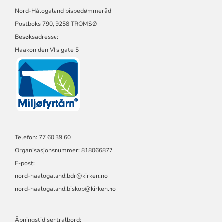
2021 Biskopens påskehilsen
HÅLOGALAND
Nord-Hålogaland bispedømmeråd
BISPEDØMME
norsk.docx
Postboks 790, 9258 TROMSØ
2021 Biskopens påskehilsen
Besøksadresse:
kvensk.docx
Haakon den VIIs gate 5
2021 Årstale.docx
2020 Juleandakt norsk
2020 Juleandakt samisk
2020 Juleandakt kvensk
2020 Årstale.docx
2019 Juleandakt samisk.pdf
2019 Juleandakt norsk.docx
Telefon: 77 60 39 60
2019 Juleandakt kvensk.doc
Organisasjonsnummer: 818066872
2019 Påskeandakt samisk.docx
E-post:
nord-haalogaland.bdr@kirken.no
2019 Påskeandakt.docx
nord-haalogaland.biskop@kirken.no
2019 Påskeandakt kvensk.docx
2019 Årstale.docx
2018 Juleandakt til
Åpningstid sentralbord: