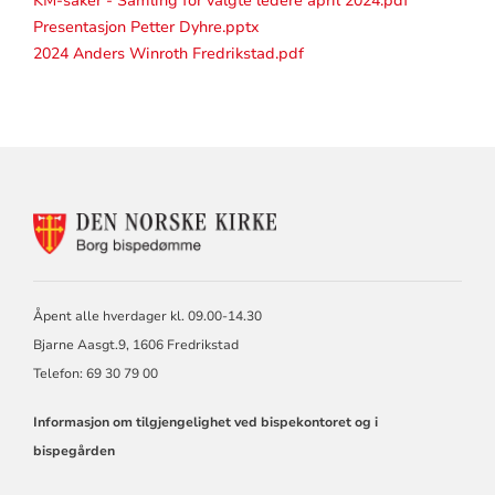
KM-saker - Samling for valgte ledere april 2024.pdf
Presentasjon Petter Dyhre.pptx
2024 Anders Winroth Fredrikstad.pdf
KONTAKTINFORMASJON
FOR
BORG
BISKOP
OG
Åpent alle hverdager kl. 09.00-14.30
BISPEDØMMERÅD
Bjarne Aasgt.9, 1606 Fredrikstad
Telefon: 69 30 79 00
Informasjon om tilgjengelighet ved bispekontoret og i
bispegården